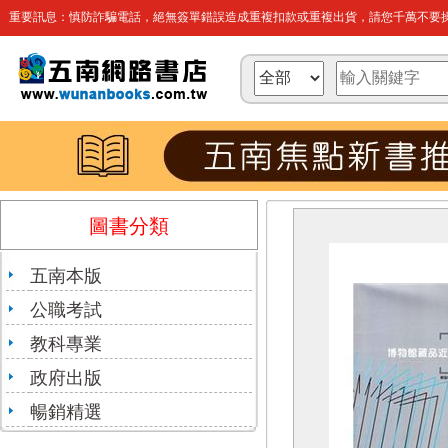
重要訊息：慎防詐騙電話，絕無簽單錯誤造成重複扣款或重複出貨，請您千萬不要操
圖書分類
五南本版
公職考試
教科專業
政府出版
暢銷精選