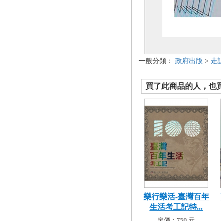
一般分類：
政府出版
>
走
買了此商品的人，也買了.
樂行樂活-臺灣百年
生活考工記特...
定價：750 元