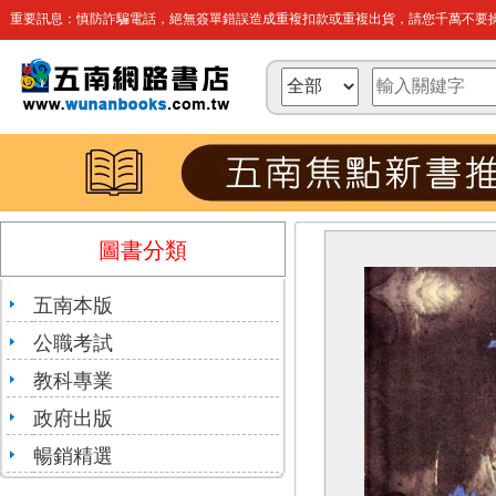
重要訊息：慎防詐騙電話，絕無簽單錯誤造成重複扣款或重複出貨，請您千萬不要操
圖書分類
五南本版
公職考試
教科專業
政府出版
暢銷精選