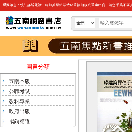
重要訊息：慎防詐騙電話，絕無簽單錯誤造成重複扣款或重複出貨，請您千萬不要操
圖書分類
五南本版
公職考試
教科專業
政府出版
暢銷精選