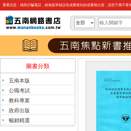
重要訊息：慎防詐騙電話，絕無簽單錯誤造成重複扣款或重複出貨，請您千萬不要操
圖書分類
五南本版
公職考試
教科專業
政府出版
暢銷精選