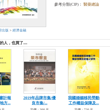
參考分類(CIP)：
醫藥總論
府出版
>
經濟金融
人，也買了....
審計報
2019年品牌市集/優
我國婚姻移民勞動
方...
良市集/...
工作權益保障及...
 元
定價：300 元
定價：720 元