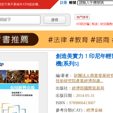
註冊
帳號
您千萬不要操作ATM提款機。
熱門搜尋
165防詐騙
蝦皮
幼兒園教
創造美實力！印尼年輕
機[系列5]
編/著者：
財團法人商業發展研
技術研究院產業經濟與趨...
出版社：
經濟部國際貿易局
出版日期：
2014-05-31
ISBN：
9789860413007
參考分類(CAT)：
經濟金融