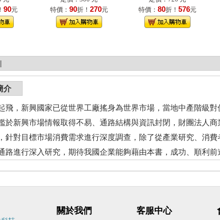
90
90
270
80
576
！
元
特價：
折！
元
特價：
折！
元
|
簡介
起飛，新興國家已從世界工廠搖身為世界市場，當地中產階級對價
鑑於新興市場情報取得不易、通路結構與資訊封閉，財團法人商
，針對目標市場消費需求進行深度調查，除了從產業研究、消費
通路進行深入研究，期待我國企業能夠藉由本書，成功、順利前
關於我們
客服中心