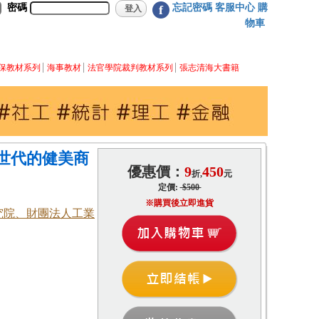
密碼
忘記密碼
客服中心
購
f
物車
保教材系列
海事教材
法官學院裁判教材系列
張志清海大書籍
世代的健美商
優惠價：
9
450
折,
元
定價:
$500
※購買後立即進貨
究院、財團法人工業