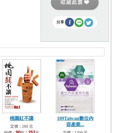
f
分享
桃園紅不讓
109Taiwan數位內
容產業...
定價：280 元
90
252
特價：
折！
元
定價：1200 元