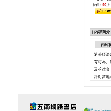
90
特價：
折
|
內容簡介
內容
隨著經濟
有可為。
及菲律賓
針對當地