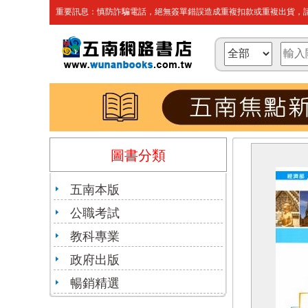
重要訊息：慎防詐騙電話，絕無簽單錯誤造成重複扣款或重複出貨，請
圖書分類
五南本版
公職考試
教科專業
政府出版
暢銷精選