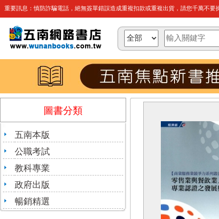
重要訊息：慎防詐騙電話，絕無簽單錯誤造成重複扣款或重複出貨，請您千萬不要操
圖書分類
五南本版
公職考試
教科專業
政府出版
暢銷精選