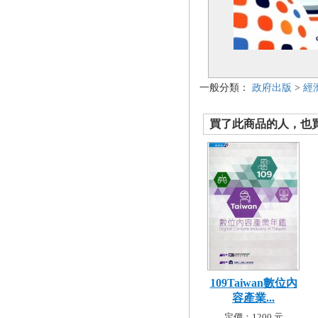
一般分類：
政府出版
>
經
買了此商品的人，也買了.
109Taiwan數位內
容產業...
定價：1200 元