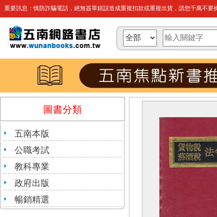
重要訊息：慎防詐騙電話，絕無簽單錯誤造成重複扣款或重複出貨，請您千萬不要操
圖書分類
五南本版
公職考試
教科專業
政府出版
暢銷精選