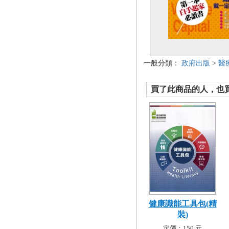
一般分類：
政府出版
>
醫
買了此商品的人，也買了.
健康識能工具包(精
裝)
定價：150 元