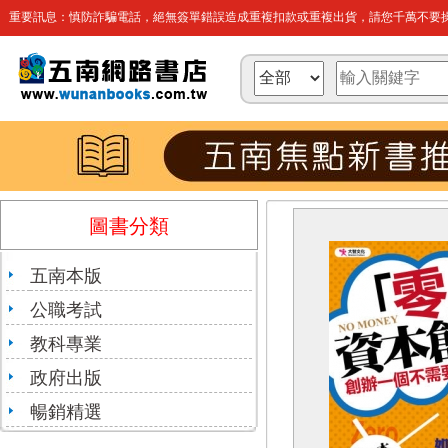
重要訊息：慎防詐騙電話，絕無簽單錯誤造成重複扣款或重複出貨，請您千萬不要操
圖書分類
五南本版
公職考試
教科專業
政府出版
暢銷精選