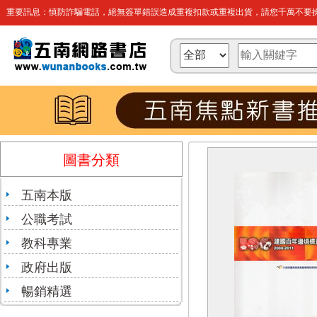
重要訊息：慎防詐騙電話，絕無簽單錯誤造成重複扣款或重複出貨，請您千萬不要操
圖書分類
五南本版
公職考試
教科專業
政府出版
暢銷精選