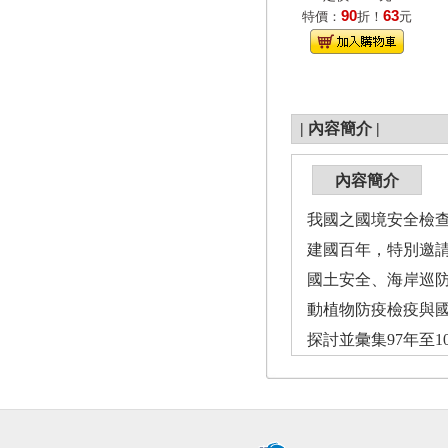
90
63
特價：
折！
元
|
內容簡介
|
內容簡介
我國之國境安全檢
建國百年，特別邀
國土安全、海岸巡
動植物防疫檢疫與國
探討並彙集97年至