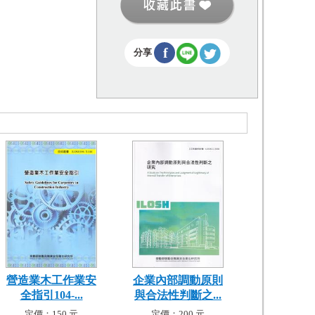
f
分享
營造業木工作業安
企業內部調動原則
全指引104-...
與合法性判斷之...
定價：150 元
定價：200 元