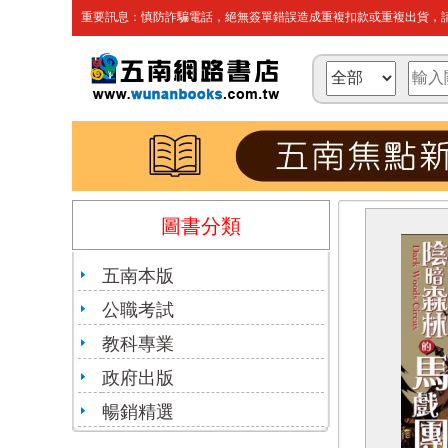
重要訊息：慎防詐騙電話，絕無簽單錯誤造成重複扣款或重複出貨，請
圖書分類
五南本版
公職考試
教科專業
政府出版
暢銷精選