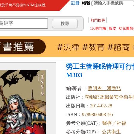
註冊
帳號
您千萬不要操作ATM提款機。
熱門搜尋
165防詐騙
蝦皮
幼兒園教
勞工主管睡眠管理可行性
M303
編/著者：
蔡明杰、潘致弘
出版社：
勞動部及職業安全衛生
出版日期：
2014-02-28
ISBN：
9789860408195
參考分類(CAT)：
醫療／社福
參考分類(CIP)：
公共衛生