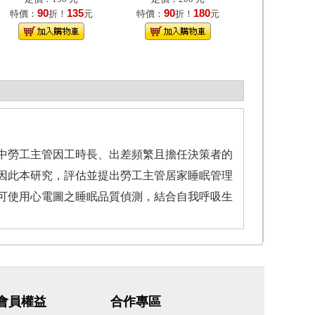
90
135
90
180
特價：
折！
元
特價：
折！
元
中勞工主管因工時長、出差頻繁且擔任決策者的
因此本研究，評估並提出勞工主管居家睡眠管理
可使用心電圖之睡眠品質偵測，結合自我呼吸生
會員權益
合作專區