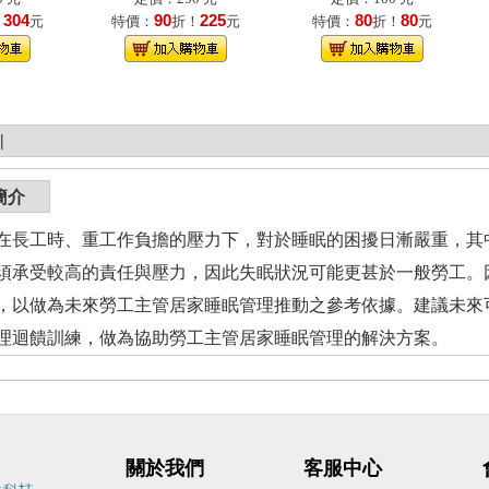
304
90
225
80
80
！
元
特價：
折！
元
特價：
折！
元
|
簡介
在長工時、重工作負擔的壓力下，對於睡眠的困擾日漸嚴重，其
須承受較高的責任與壓力，因此失眠狀況可能更甚於一般勞工。
，以做為未來勞工主管居家睡眠管理推動之參考依據。建議未來
理迴饋訓練，做為協助勞工主管居家睡眠管理的解決方案。
關於我們
客服中心