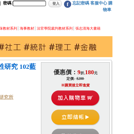
密碼
忘記密碼
客服中心
購
f
物車
保教材系列
海事教材
法官學院裁判教材系列
張志清海大書籍
研究 102藍
優惠價：
9
180
折,
元
定價:
$200
※購買後立即進貨
研究所