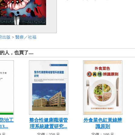
府出版
>
醫療／社福
人，也買了....
防治工
整合性健康職場管
外食菜色紅黃綠辨
...
理系統建置研究...
識原則
 元
定價：250 元
定價：100 元