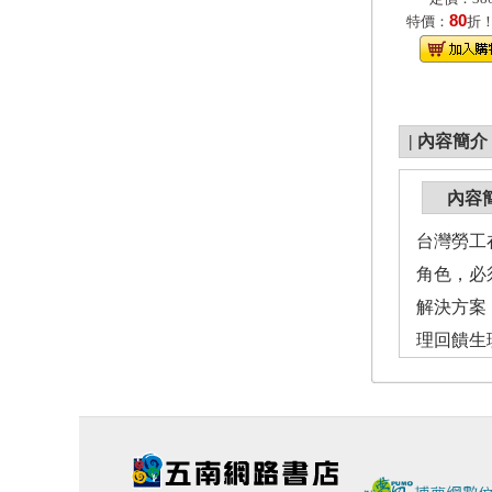
80
特價：
折
|
內容簡介
內容
台灣勞工
角色，必
解決方案
理回饋生