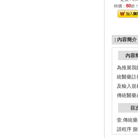
80
特價：
折
|
內容簡介
內容
為推展我
統醫藥註
及輸入規
傳統醫藥
目
壹.傳統藥
請程序 