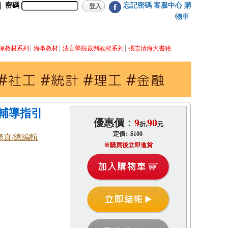
密碼
忘記密碼
客服中心
購
f
物車
保教材系列
海事教材
法官學院裁判教材系列
張志清海大書籍
輔導指引
優惠價：
9
90
折,
元
定價:
$100
真/總編輯
※購買後立即進貨