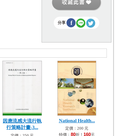
f
分享
National Health...
因應流感大流行執
行策略計畫-3...
定價：200 元
80
160
特價：
折！
元
定價：250 元