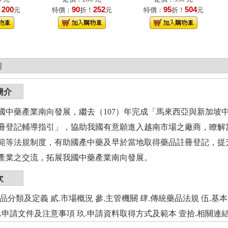
200
90
252
95
504
！
元
特價：
折！
元
特價：
折！
元
|
簡介
國中藥產業南向發展，繼去（107）年完成「馬來西亞與新加坡
冊登記輔導指引」，協助我國有意願進入越南市場之廠商，瞭解
範等法規制度，有助國產中藥及早於當地取得藥品註冊登記，提
產業之交流，拓展我國中藥產業南向發展。
次
品分類及定義 貳.市場概況 參.主管機關 肆.傳統藥品法規 伍.基
捌.申請文件及注意事項 玖.申請資料取得方式及範本 壹拾.相關連結