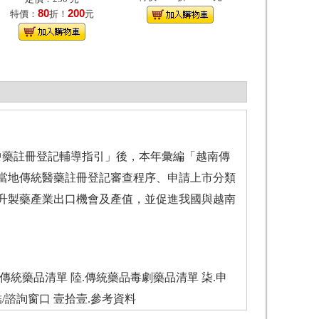
80
200
特價：
折！
元
中藥註冊登記輔導指引」後，本年彙編「越南傳
當地傳統醫藥註冊登記審查程序、申請上市分類
升製藥產業出口機會及產值，並促進我國與越南
本傳統藥品清單 陸.傳統藥品毒劇藥品清單 柒.申
/諮詢窗口 壹拾壹.參考資料