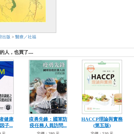
府出版
>
醫療／社福
人，也買了....
者健康
疫勇先鋒：國軍防
HACCP理論與實務
子...
疫任務人員訪問...
(第五版)
 元
定價：280 元
定價：530 元