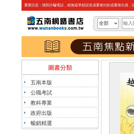
重要訊息：慎防詐騙電話，絕無簽單錯誤造成重複扣款或重複出貨，請
圖書分類
五南本版
公職考試
教科專業
政府出版
暢銷精選