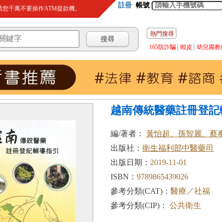
註冊
帳號
您千萬不要操作ATM提款機。
熱門搜尋
165防詐騙
蝦皮
幼兒園教
越南傳統醫藥註冊登記
編/著者：
黃怡超、孫智麗、蔡奉
出版社：
衛生福利部中醫藥司
出版日期：
2019-11-01
ISBN：
9789865439026
參考分類(CAT)：
醫療／社福
參考分類(CIP)：
公共衛生