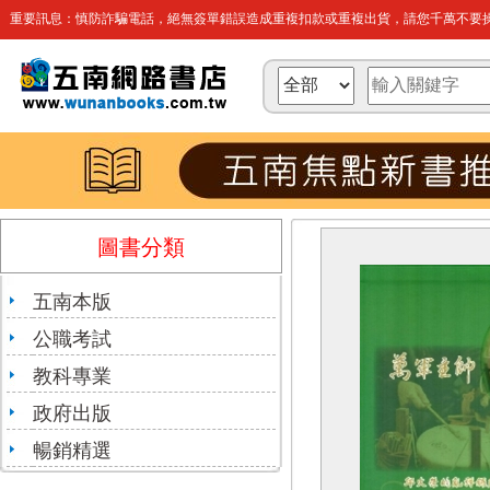
重要訊息：慎防詐騙電話，絕無簽單錯誤造成重複扣款或重複出貨，請您千萬不要操
圖書分類
五南本版
公職考試
教科專業
政府出版
暢銷精選