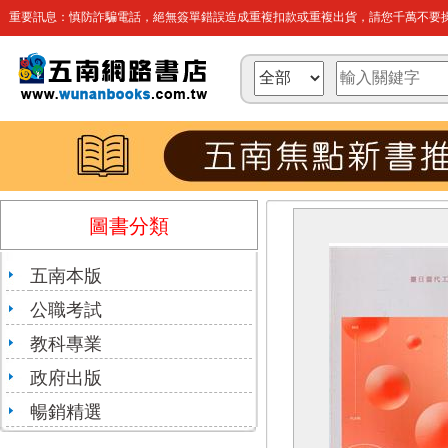
重要訊息：慎防詐騙電話，絕無簽單錯誤造成重複扣款或重複出貨，請您千萬不要操
圖書分類
五南本版
公職考試
教科專業
政府出版
暢銷精選