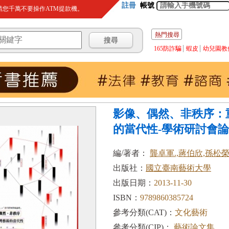
註冊
帳號
您千萬不要操作ATM提款機。
熱門搜尋
165防詐騙
蝦皮
幼兒園教
影像、偶然、非秩序：
的當代性-學術研討會
編/著者：
龔卓軍.,蔣伯欣,孫松
出版社：
國立臺南藝術大學
出版日期：
2013-11-30
ISBN：
9789860385724
參考分類(CAT)：
文化藝術
參考分類(CIP)：
藝術論文集