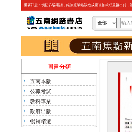
重要訊息：慎防詐騙電話，絕無簽單錯誤造成重複扣款或重複出貨，請
圖書分類
五南本版
公職考試
教科專業
政府出版
暢銷精選