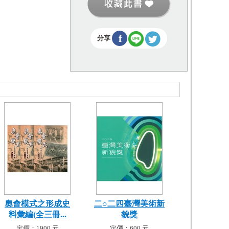
f
分享
奧會模式之形成史
二○二四臺灣美術新
料彙編(全三冊...
貌獎
定價：1900 元
定價：600 元