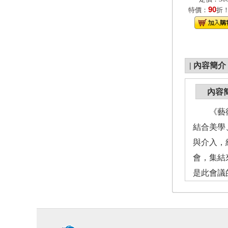
90
特價：
折
|
內容簡介
內容
《藝術觀
結合美學
與介入，
會，集結
是此會議