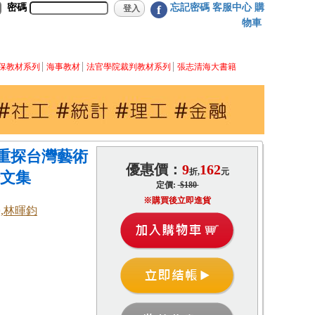
密碼
忘記密碼
客服中心
購
f
物車
保教材系列
海事教材
法官學院裁判教材系列
張志清海大書籍
重探台灣藝術
優惠價：
9
162
折,
元
論文集
定價:
$180
※購買後立即進貨
榮,林暉鈞