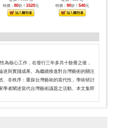
80
1520
90
540
特價：
折！
元
特價：
折！
元
代性為核心工作，在發行三年多共十餘冊之後，
論述與實踐成果。為繼續推進對台灣藝術的關注
然、非秩序：重探台灣藝術的當代性」學術研討
家學者闡述當代台灣藝術議題之活動。本文集即