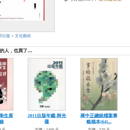
府出版
>
文化藝術
人，也買了....
衛生展
2011出版年鑑-附光
蔣中正總統檔案事
錄
碟
略稿本(64)...
 元
定價：1400 元
定價：570 元