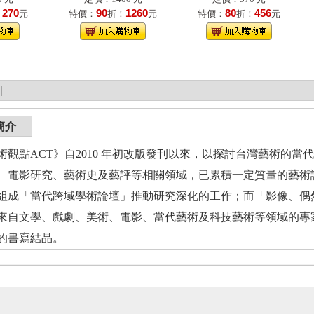
270
90
1260
80
456
！
元
特價：
折！
元
特價：
折！
元
|
簡介
點ACT》自2010 年初改版發刊以來，以探討台灣藝術的當
、電影研究、藝術史及藝評等相關領域，已累積一定質量的藝術
組成「當代跨域學術論壇」推動研究深化的工作；而「影像、偶
來自文學、戲劇、美術、電影、當代藝術及科技藝術等領域的專
的書寫結晶。