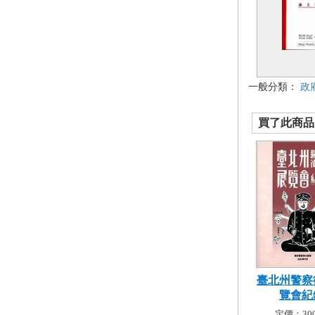
一般分類：
政
買了此商品的
臺北州警察
覽會紀
定價：300