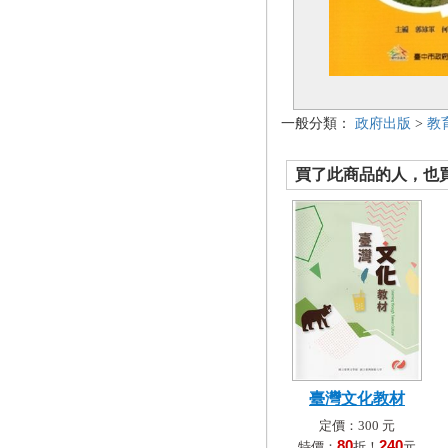
一般分類：
政府出版
>
教
買了此商品的人，也買了.
臺灣文化教材
定價：300 元
80
240
特價：
折！
元