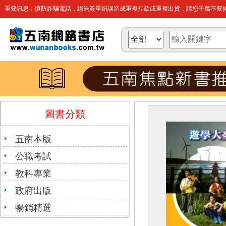
重要訊息：慎防詐騙電話，絕無簽單錯誤造成重複扣款或重複出貨，請您千萬不要操
圖書分類
五南本版
公職考試
教科專業
政府出版
暢銷精選