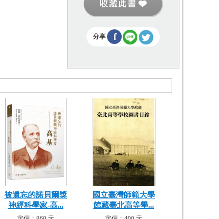
f
分享
被遺忘的諾貝爾獎
國立臺灣師範大學
神經科學家-高...
館藏臺北高等學...
定價：860 元
定價：400 元