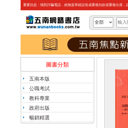
重要訊息：慎防詐騙電話，絕無簽單錯誤造成重複扣款或重複出貨，請
圖書分類
五南本版
公職考試
教科專業
政府出版
暢銷精選