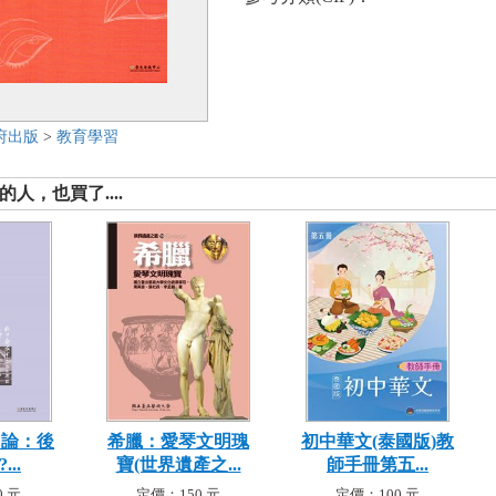
府出版
>
教育學習
人，也買了....
?論：後
希臘：愛琴文明瑰
初中華文(泰國版)教
..
寶(世界遺產之...
師手冊第五...
 元
定價：150 元
定價：100 元