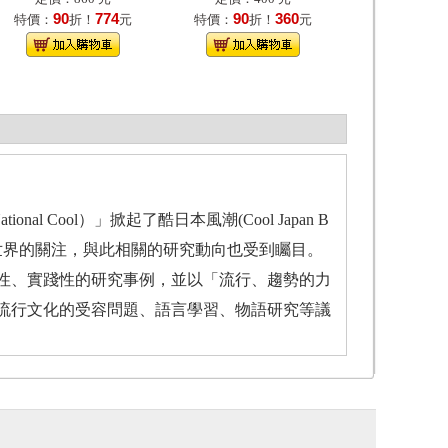
90
774
90
360
特價：
折！
元
特價：
折！
元
nal Cool）」掀起了酷日本風潮(Cool Japan B
引起了世界的關注，與此相關的研究動向也受到矚目。
性、實踐性的研究事例，並以「流行、趨勢的力
流行文化的受容問題、語言學習、物語研究等議