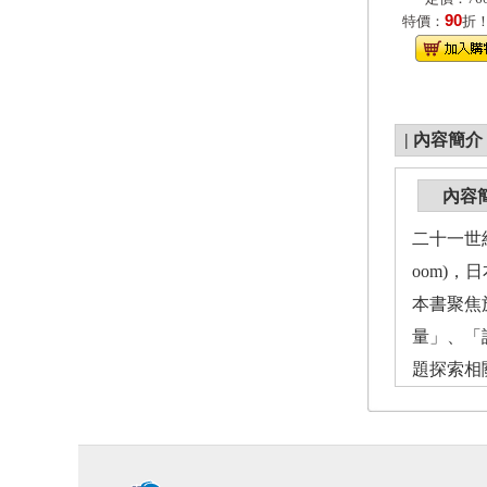
90
特價：
折
|
內容簡介
內容
二十一世紀初
oom)
本書聚焦
量」、「
題探索相