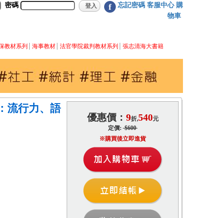
密碼
忘記密碼
客服中心
購
f
物車
保教材系列
海事教材
法官學院裁判教材系列
張志清海大書籍
：流行力、語
優惠價：
9
540
折,
元
定價:
$600
※購買後立即進貨