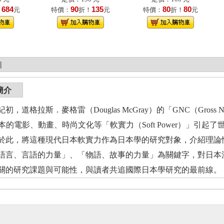
684
90
135
80
80
！
元
特價：
折！
元
特價：
折！
元
|
簡介
，道格拉斯．麥格雷（Douglas McGray）的「GNC（Gross Natio
，日本的電影、動畫、時尚文化等「軟實力（Soft Power）」
於此，將這種現代日本軟實力作為日本學的研究對象，介紹理論
語言、言語的力量」、「物語、故事的力量」為關鍵字，對日本
關的研究課題與可能性，與讀者共追國際日本學研究的最前線。