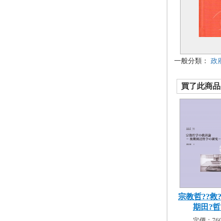
一般分類：
政
買了此商品的
宗教哲??救
期田?哲?.
定價：760