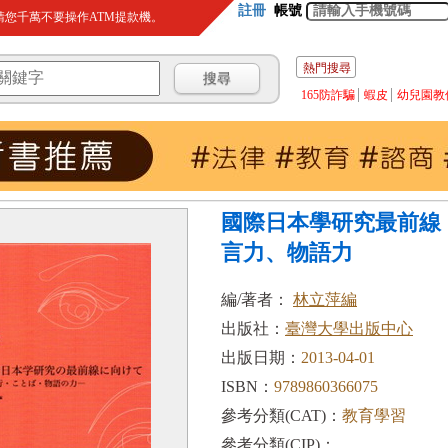
註冊
帳號
您千萬不要操作ATM提款機。
熱門搜尋
165防詐騙
蝦皮
幼兒園教
國際日本學研究最前線
言力、物語力
編/著者：
林立萍編
出版社：
臺灣大學出版中心
出版日期：
2013-04-01
ISBN：
9789860366075
參考分類(CAT)：
教育學習
參考分類(CIP)：