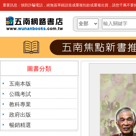
重要訊息：慎防詐騙電話，絕無簽單錯誤造成重複扣款或重複出貨，請您千萬不要操
圖書分類
五南本版
公職考試
教科專業
政府出版
暢銷精選