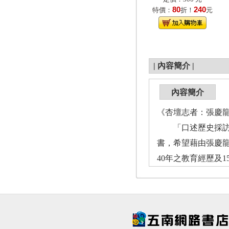
80
240
特價：
折！
元
|
內容簡介
|
內容簡介
《杏壇志者：張慶
「口述歷史採訪計
書，希望藉由張慶
40年之教育經歷及