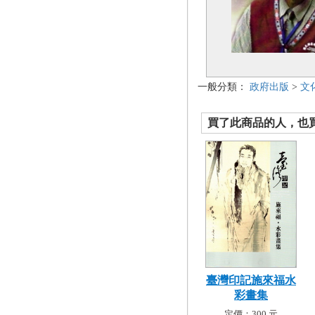
一般分類：
政府出版
>
文
買了此商品的人，也買了.
臺灣印記施來福水
彩畫集
定價：300 元