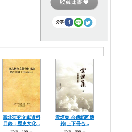
f
分享
臺北研究文獻資料
雲煙集-余傳韜回憶
目錄：歷史文化...
錄[上下冊合...
定價：100 元
定價：600 元