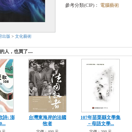
參考分類(CIP)：
電腦藝術
府出版
>
文化藝術
人，也買了....
詩: 澎
台灣東海岸的法國
107年苗栗縣文學集
..
牧者
－母語文學...
 元
定價：400 元
定價：200 元