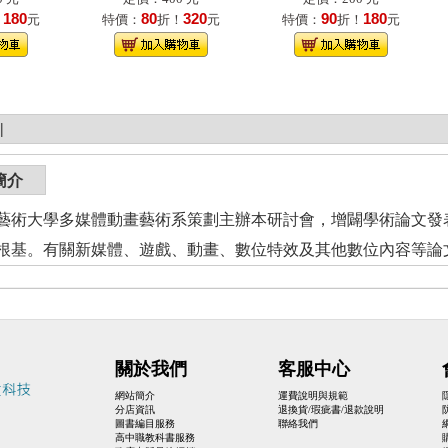
180
80
320
90
180
！
元
特價：
折！
元
特價：
折！
元
|
簡介
大學多媒體動畫藝術系策劃主辦本研討會，增闢學術論文發表
根基。有關新媒體、遊戲、動畫、數位特效及其他數位內容等論
關於我們
客服中心
網站簡介
運費說明與規範
分店資訊
退換貨/瑕疵書/退款說明
圖書編目服務
聯絡我們
高中職教科書服務