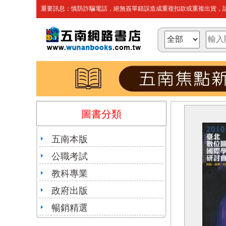
重要訊息：慎防詐騙電話，絕無簽單錯誤造成重複扣款或重複出貨，請
圖書分類
五南本版
公職考試
教科專業
政府出版
暢銷精選