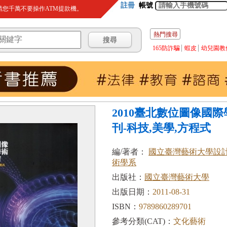
註冊
帳號
您千萬不要操作ATM提款機。
熱門搜尋
165防詐騙
蝦皮
幼兒園教
2010臺北數位圖像國
刊-科技,美學,方程式
編/著者：
國立臺灣藝術大學設
術學系
出版社：
國立臺灣藝術大學
出版日期：
2011-08-31
ISBN：
9789860289701
參考分類(CAT)：
文化藝術