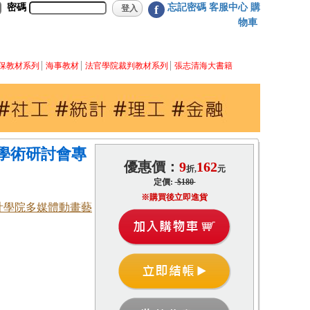
密碼
忘記密碼
客服中心
購
f
物車
保教材系列
海事教材
法官學院裁判教材系列
張志清海大書籍
際學術研討會專
優惠價：
9
162
折,
元
定價:
$180
※購買後立即進貨
計學院多媒體動畫藝