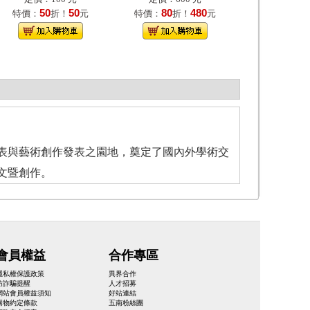
50
50
80
480
特價：
折！
元
特價：
折！
元
與藝術創作發表之園地，奠定了國內外學術交
文暨創作。
會員權益
合作專區
隱私權保護政策
異界合作
防詐騙提醒
人才招募
網站會員權益須知
好站連結
購物約定條款
五南粉絲團