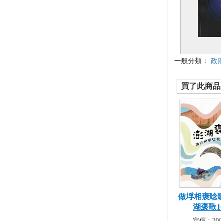
一般分類：
政
買了此商品的
做垺相褒唸歌
湖褒歌10.
定價：200