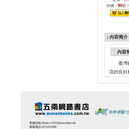
90
特價：
折
|
內容簡介
內容
臺灣藝術
流的良好
客服信箱:
library.w3322@msa.hinet.net
客服電話:(07)2351960