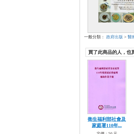
一般分類：
政府出版
>
醫
買了此商品的人，也買了.
衛生福利部社會及
家庭署110年...
定價：50 元