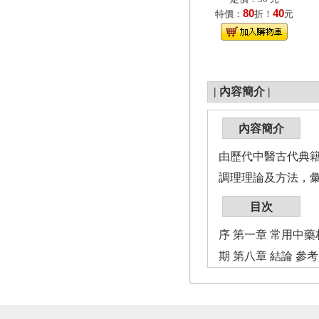
80
40
特價：
折！
元
|
內容簡介
|
內容簡介
由歷代中醫古代典
調理理論及方法，
目次
序 第一章 常用中藥
期 第八章 結論 參