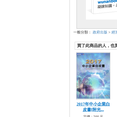
一般分類：
政府出版
>
經
買了此商品的人，也買了.
2017年中小企業白
皮書[附光...
定價：500 元