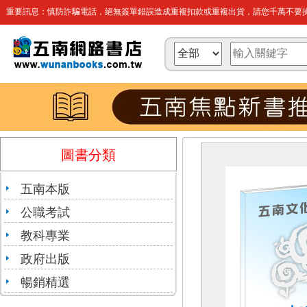
重要訊息：慎防詐騙電話，絕無簽單錯誤造成重複扣款或重複出貨，請您千萬不要操
圖書分類
五南本版
公職考試
教科專業
政府出版
暢銷精選