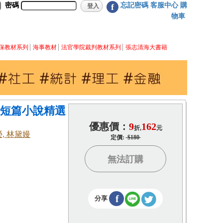
密碼
忘記密碼
客服中心
購
f
物車
保教材系列
海事教材
法官學院裁判教材系列
張志清海大書籍
灣短篇小說精選
優惠價：
9
162
折,
元
榮, 林黛嫚
定價:
$180
無法訂購
f
分享