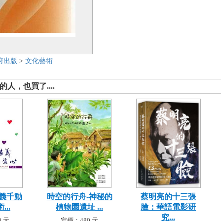
府出版
>
文化藝術
人，也買了....
畫義千動
時空的行舟-神秘的
蔡明亮的十三張
...
植物園遺址 ...
臉：華語電影研
究...
 元
定價：480 元