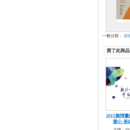
一般分類：
政
買了此商品的
2015施情
愛心 美術
定價：300