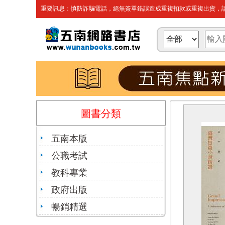
重要訊息：慎防詐騙電話，絕無簽單錯誤造成重複扣款或重複出貨，請
圖書分類
五南本版
公職考試
教科專業
政府出版
暢銷精選