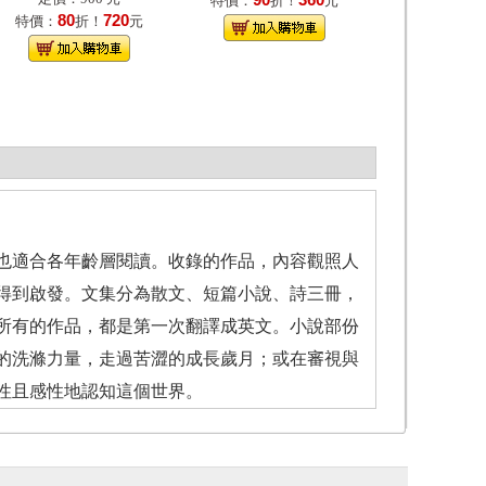
90
360
特價：
折！
元
80
720
特價：
折！
元
也適合各年齡層閱讀。收錄的作品，內容觀照人
得到啟發。文集分為散文、短篇小說、詩三冊，
所有的作品，都是第一次翻譯成英文。小說部份
的洗滌力量，走過苦澀的成長歲月；或在審視與
性且感性地認知這個世界。