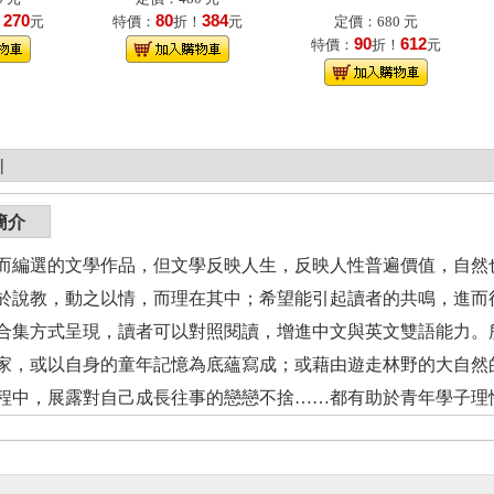
270
80
384
！
元
特價：
折！
元
定價：680 元
90
612
特價：
折！
元
|
簡介
而編選的文學作品，但文學反映人生，反映人性普遍價值，自然
於說教，動之以情，而理在其中；希望能引起讀者的共鳴，進而
合集方式呈現，讀者可以對照閱讀，增進中文與英文雙語能力。
家，或以自身的童年記憶為底蘊寫成；或藉由遊走林野的大自然
程中，展露對自己成長往事的戀戀不捨……都有助於青年學子理