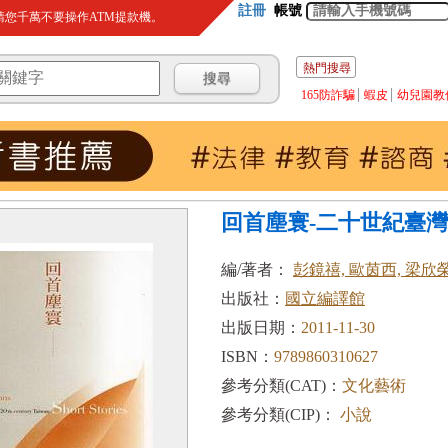
註冊
帳號
您千萬不要操作ATM提款機。
熱門搜尋
165防詐騙
蝦皮
幼兒園教
回首塵寰-二十世紀臺
編/著者：
彭鏡禧, 歐茵西, 梁欣
出版社：
國立編譯館
出版日期：
2011-11-30
ISBN：
9789860310627
參考分類(CAT)：
文化藝術
參考分類(CIP)：
小說