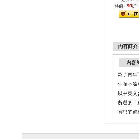
90
特價：
折
|
內容簡介
內容
為了青年
生而不流
以中英文
所選的十
省思的過