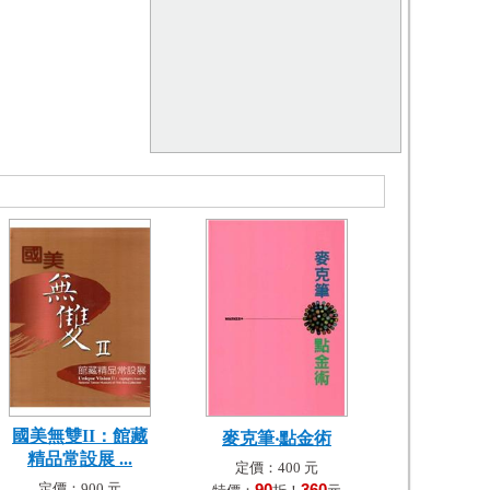
國美無雙II：館藏
麥克筆‧點金術
精品常設展 ...
定價：400 元
定價：900 元