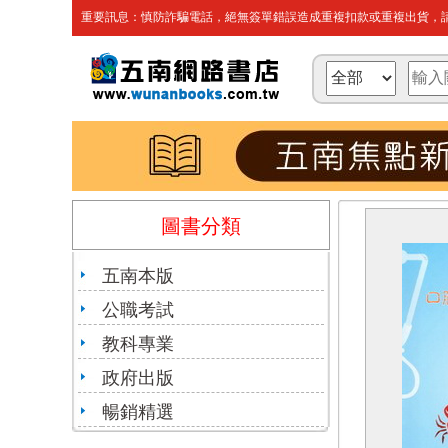
重要訊息：慎防詐騙電話，絕無簽單錯誤造成重複扣款或重複出貨，請
圖書分類
五南本版
公職考試
教科專業
政府出版
暢銷精選