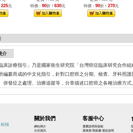
225
90
630
90
270
！
元
特價：
折！
元
特價：
折！
元
|
簡介
臨床診療指引」乃是國家衛生研究院「台灣癌症臨床研究合作組
所編纂而成的中文化指引，針對口腔癌之分期、檢查、牙科照護
、併發症之處理、治療追蹤等，分章描述口腔癌之各種治療方式
關於我們
客服中心
網站簡介
運費說明與規範
分店資訊
退換貨/瑕疵書/退款說明