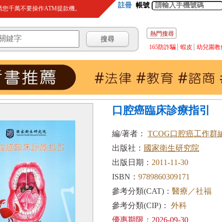
註冊
帳號
您千萬不要操作ATM提款機。
熱門搜尋
165防詐騙
蝦皮
幼兒園教
口腔癌臨床診療指引
編/著者：
TCOG口腔癌工作群
出版社：
國家衛生研究院
出版日期：
2011-11-30
ISBN：
9789860309171
參考分類(CAT)：
醫療／社福
參考分類(CIP)：
外科
優惠期限：2026-09-30