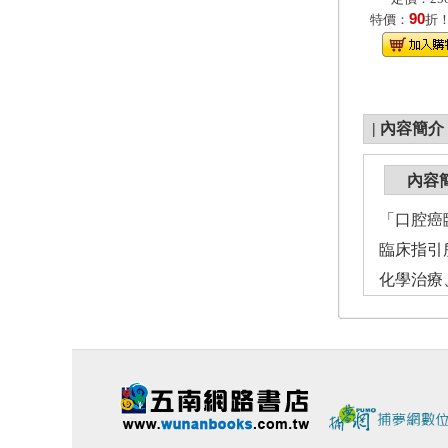
90
特價：
折
|
內容簡介
內容
「口腔癌
臨床指引
化學治療