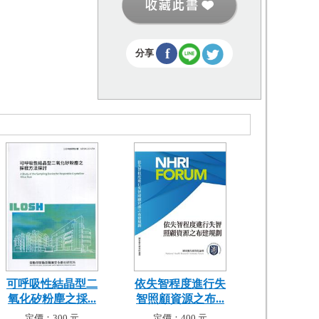
f
分享
可呼吸性結晶型二
依失智程度進行失
氧化矽粉塵之採...
智照顧資源之布...
定價：300 元
定價：400 元