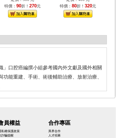
90
270
80
320
特價：
折！
元
特價：
折！
元
織」口腔癌編撰小組參考國內外文獻及國外相關
與功能重建、手術、術後輔助治療、放射治療、
。
會員權益
合作專區
隱私權保護政策
異界合作
防詐騙提醒
人才招募