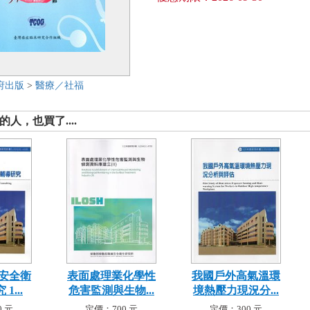
府出版
>
醫療／社福
人，也買了....
安全衛
表面處理業化學性
我國戶外高氣溫環
1...
危害監測與生物...
境熱壓力現況分...
 元
定價：700 元
定價：300 元