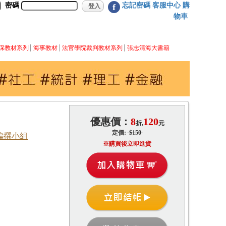
密碼
忘記密碼
客服中心
購
f
物車
保教材系列
海事教材
法官學院裁判教材系列
張志清海大書籍
優惠價：
8
120
折,
元
定價:
$150
編撰小組
※購買後立即進貨