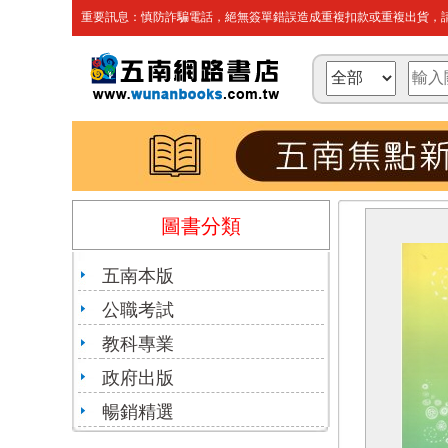
重要訊息：慎防詐騙電話，絕無簽單錯誤造成重複扣款或重複出貨，請
圖書分類
五南本版
公職考試
教科專業
政府出版
暢銷精選