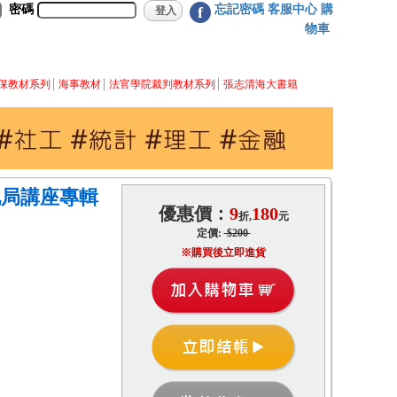
密碼
忘記密碼
客服中心
購
f
物車
保教材系列
海事教材
法官學院裁判教材系列
張志清海大書籍
化局講座專輯
優惠價：
9
180
折,
元
定價:
$200
※購買後立即進貨