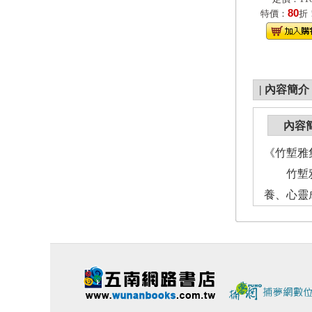
80
特價：
折
|
內容簡介
內容
《竹塹雅
竹塹雅集
養、心靈