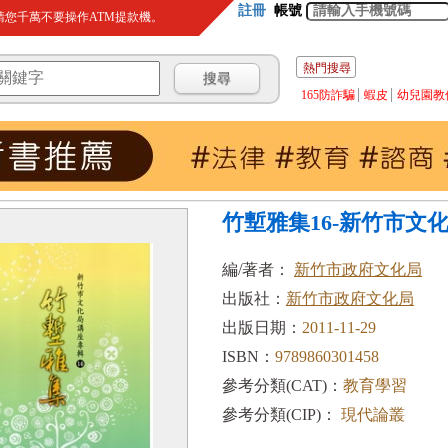
註冊
帳號
您千萬不要操作ATM提款機。
熱門搜尋
165防詐騙
蝦皮
幼兒園教
竹塹雅集16-新竹市文
編/著者：
新竹市政府文化局
出版社：
新竹市政府文化局
出版日期：
2011-11-29
ISBN：
9789860301458
參考分類(CAT)：
教育學習
參考分類(CIP)：
現代論叢