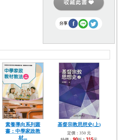
f
分享
素養導向系列叢
基督宗教思想史(上)
書：中學家政教
定價：350 元
材...
90
315
特價：
折！
元