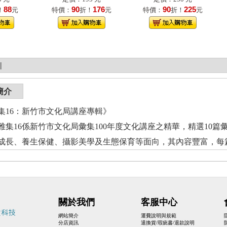
88
90
176
90
225
！
元
特價：
折！
元
特價：
折！
元
|
簡介
集16：新竹市文化局講座專輯》
16係新竹市文化局彙集100年度文化講座之精華，精選10篇
成長、養生保健、攝影美學及生態保育等面向，其內容豐富，每
關於我們
客服中心
網站簡介
運費說明與規範
分店資訊
退換貨/瑕疵書/退款說明