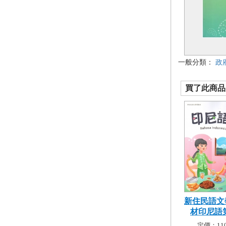
一般分類：
政
買了此商品的
新住民語文
材印尼語
定價：110