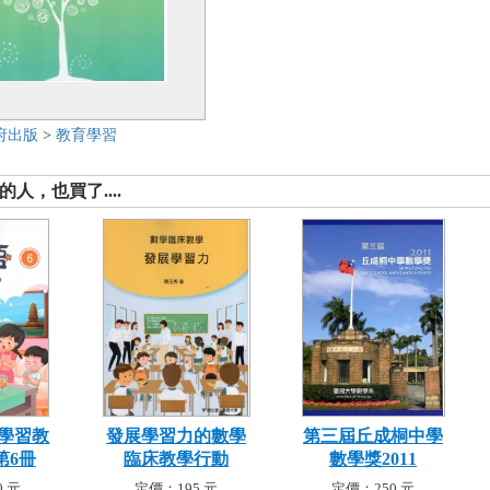
府出版
>
教育學習
人，也買了....
學習教
發展學習力的數學
第三屆丘成桐中學
第6冊
臨床教學行動
數學獎2011
 元
定價：195 元
定價：250 元