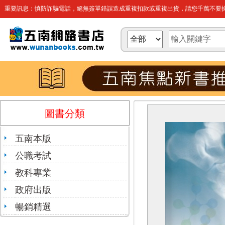
重要訊息：慎防詐騙電話，絕無簽單錯誤造成重複扣款或重複出貨，請您千萬不要操
圖書分類
五南本版
公職考試
教科專業
政府出版
暢銷精選