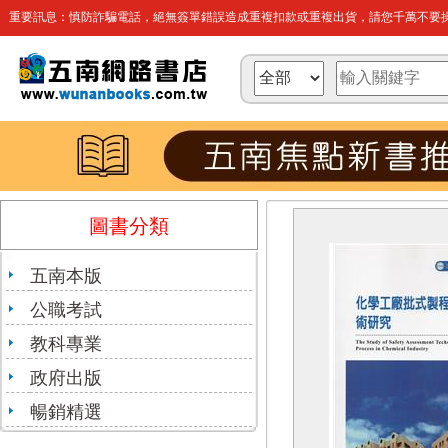
重要訊息：慎防詐騙電話，絕無簽單錯誤造成重複扣款或重複出貨，請您千萬不要操
圖書分類
五南本版
公職考試
教科專業
政府出版
暢銷精選