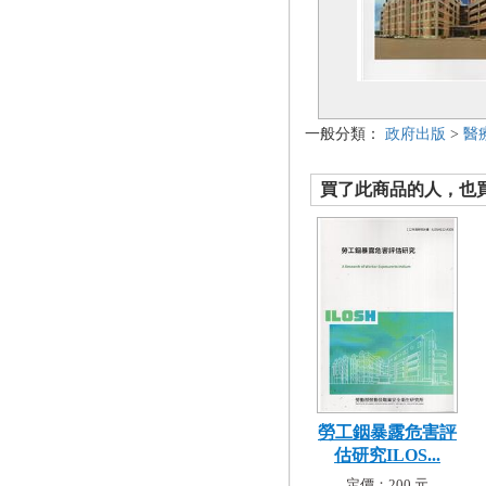
一般分類：
政府出版
>
醫
買了此商品的人，也買了.
勞工銦暴露危害評
估研究ILOS...
定價：200 元