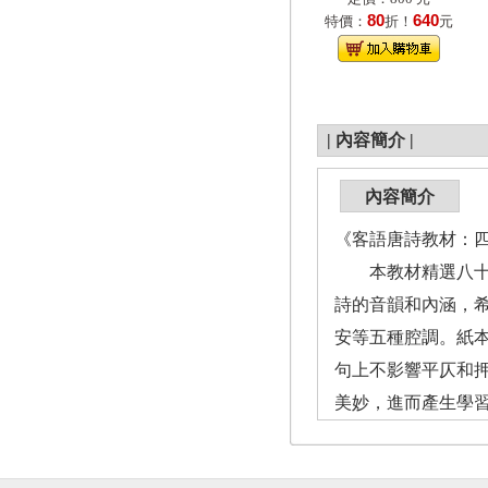
80
640
特價：
折！
元
|
內容簡介
|
內容簡介
《客語唐詩教材：四縣
本教材精選八十八
詩的音韻和內涵，
安等五種腔調。紙
句上不影響平仄和
美妙，進而產生學