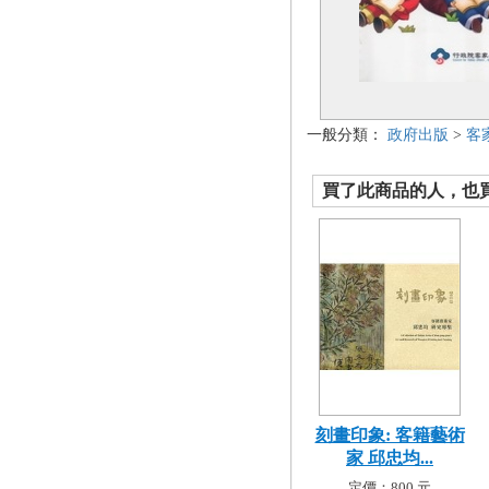
一般分類：
政府出版
>
客
買了此商品的人，也買了.
刻畫印象: 客籍藝術
家 邱忠均...
定價：800 元