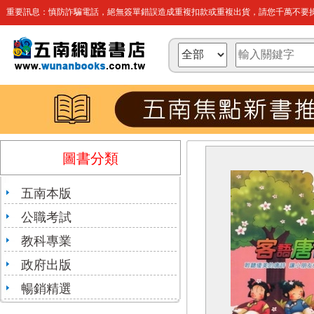
重要訊息：慎防詐騙電話，絕無簽單錯誤造成重複扣款或重複出貨，請您千萬不要操
圖書分類
五南本版
公職考試
教科專業
政府出版
暢銷精選