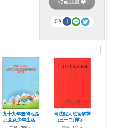
f
分享
九十九年臺閩地區
司法院大法官解釋
兒童及少年生活...
(三十二)釋字...
定價：500 元
定價：360 元