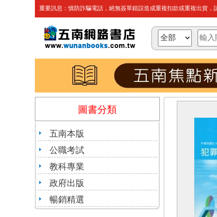
重要訊息：慎防詐騙電話，絕無簽單錯誤造成重複扣款或重複出貨，請
圖書分類
五南本版
公職考試
教科專業
政府出版
暢銷精選