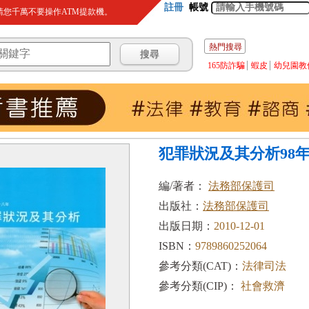
註冊
帳號
您千萬不要操作ATM提款機。
熱門搜尋
165防詐騙
蝦皮
幼兒園教
犯罪狀況及其分析98
編/著者：
法務部保護司
出版社：
法務部保護司
出版日期：
2010-12-01
ISBN：
9789860252064
參考分類(CAT)：
法律司法
參考分類(CIP)：
社會救濟