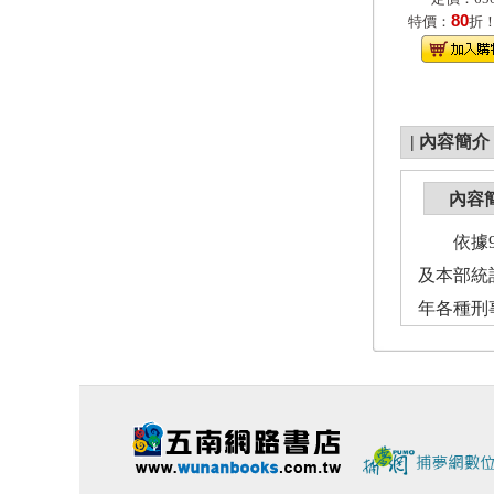
80
特價：
折
|
內容簡介
內容
依據98
及本部統
年各種刑