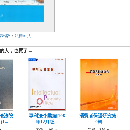
府出版
>
法律司法
人，也買了....
法法院
專利法令彙編[108
消費者保護研究第2
...
年12月版...
0輯
 元
定價：100 元
定價：250 元