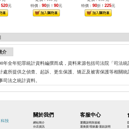
520
90
90
90
225
！
元
特價：
折！
元
特價：
折！
元
|
簡介
年全年犯罪統計資料編撰而成，資料來源包括司法院「司法統
計處所提供之偵查、起訴、更生保護、矯正及被害保護等相關統計
事司法之統計資料。
關於我們
客服中心
網站簡介
運費說明與規範
分店資訊
退換貨/瑕疵書/退款說明