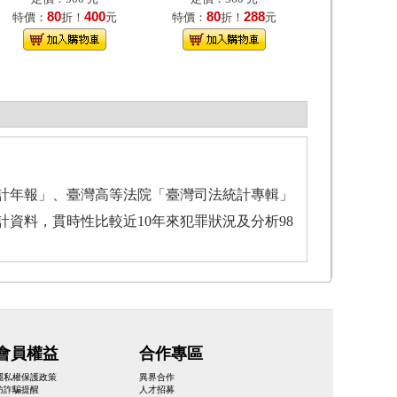
80
400
80
288
特價：
折！
元
特價：
折！
元
計年報」、臺灣高等法院「臺灣司法統計專輯」
資料，貫時性比較近10年來犯罪狀況及分析98
會員權益
合作專區
隱私權保護政策
異界合作
防詐騙提醒
人才招募