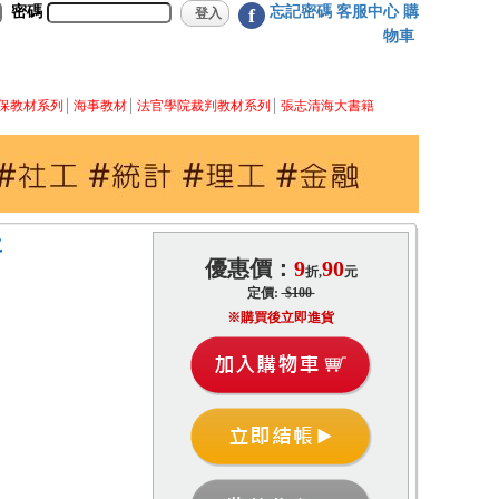
密碼
忘記密碼
客服中心
購
f
物車
保教材系列
海事教材
法官學院裁判教材系列
張志清海大書籍
年
優惠價：
9
90
折,
元
定價:
$100
※購買後立即進貨