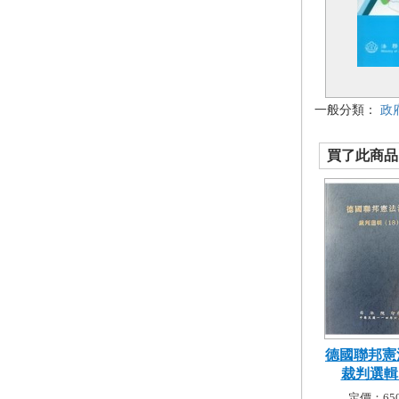
一般分類：
政
買了此商品的
德國聯邦憲
裁判選輯 (1
定價：650