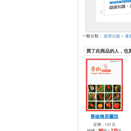
一般分類：
政府出版
>
遨
買了此商品的人，也買了.
番椒種原圖說
定價：150 元
90
135
特價：
折！
元