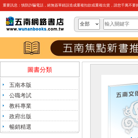
重要訊息：慎防詐騙電話，絕無簽單錯誤造成重複扣款或重複出貨，請您千萬不要操
圖書分類
五南本版
公職考試
教科專業
政府出版
暢銷精選