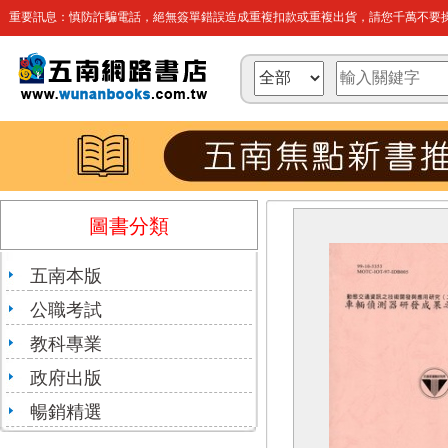
重要訊息：慎防詐騙電話，絕無簽單錯誤造成重複扣款或重複出貨，請您千萬不要操
圖書分類
五南本版
公職考試
教科專業
政府出版
暢銷精選