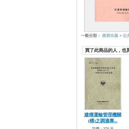
一般分類：
政府出版
>
公
買了此商品的人，也買了.
建構運輸管理機關
(構)之調適專...
定價：370 元