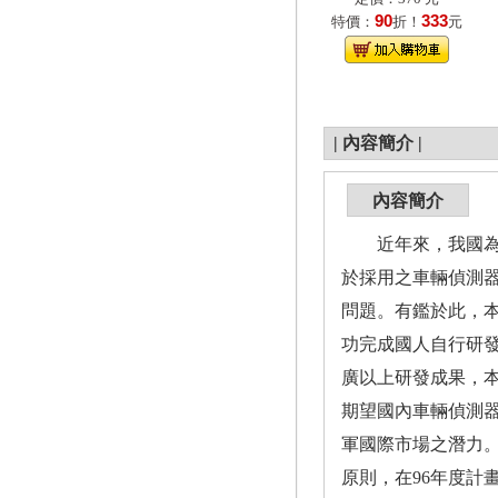
90
333
特價：
折！
元
|
內容簡介
|
內容簡介
近年來，我國為提
於採用之車輛偵測
問題。有鑑於此，
功完成國人自行研
廣以上研發成果，
期望國內車輛偵測
軍國際市場之潛力
原則，在96年度