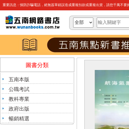
重要訊息：慎防詐騙電話，絕無簽單錯誤造成重複扣款或重複出貨，請您千萬不要操
圖書分類
五南本版
公職考試
教科專業
政府出版
暢銷精選