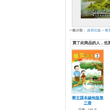
一般分類：
政府出版
>
教
買了此商品的人，也買了.
華文課本緬甸版第
三冊
定價：100 元