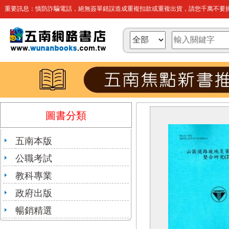
重要訊息：慎防詐騙電話，絕無簽單錯誤造成重複扣款或重複出貨，請您千萬不要操
圖書分類
五南本版
公職考試
教科專業
政府出版
暢銷精選