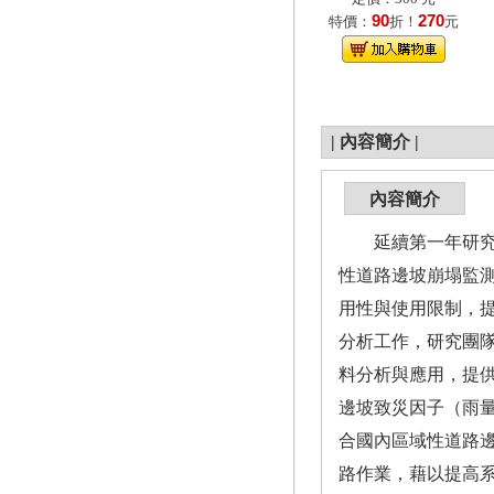
90
270
特價：
折！
元
|
內容簡介
|
內容簡介
延續第一年研究成
性道路邊坡崩塌監
用性與使用限制，
分析工作，研究團隊
料分析與應用，提
邊坡致災因子（雨量
合國內區域性道路邊
路作業，藉以提高系