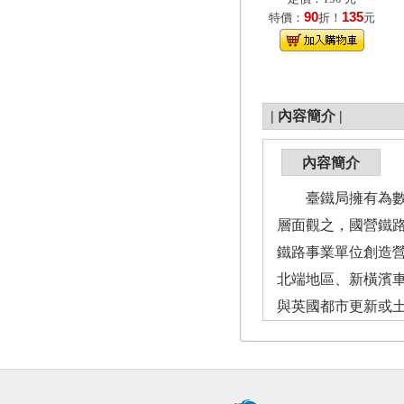
90
135
特價：
折！
元
|
內容簡介
|
內容簡介
臺鐵局擁有為數龐
層面觀之，國營鐵
鐵路事業單位創造
北端地區、新橫濱
與英國都市更新或