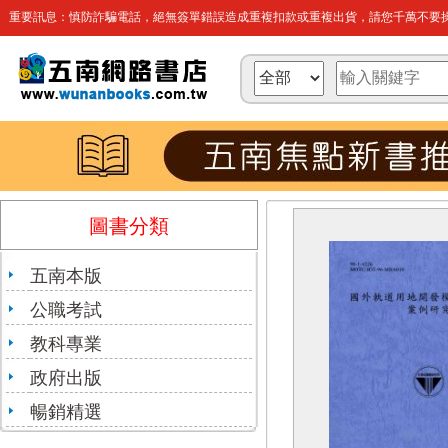
重要訊息：慎防詐騙電話，絕無簽單錯誤造成重複扣款或重複出貨，請您千萬不要操
圖書分類
五南本版
公職考試
教科專業
政府出版
暢銷精選