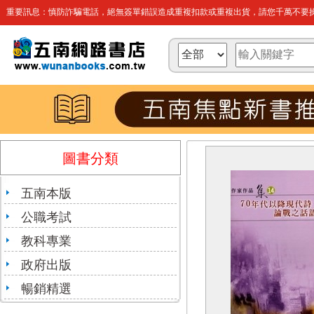
重要訊息：慎防詐騙電話，絕無簽單錯誤造成重複扣款或重複出貨，請您千萬不要操
圖書分類
五南本版
公職考試
教科專業
政府出版
暢銷精選