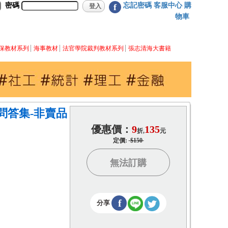
密碼
忘記密碼
客服中心
購
f
物車
保教材系列
海事教材
法官學院裁判教材系列
張志清海大書籍
問答集-非賣品
優惠價：
9
135
折,
元
定價:
$150
無法訂購
f
分享