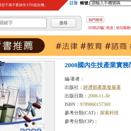
註冊
帳號
您千萬不要操作ATM提款機。
熱門搜尋
165防詐騙
蝦皮
幼兒園教
2008國內生技產業實務
編/著者：
出版社：
經濟部產業發展署
出版日期：
2008-11-30
ISBN：
9789860157369
參考分類(CAT)：
探索科技
參考分類(CIP)：