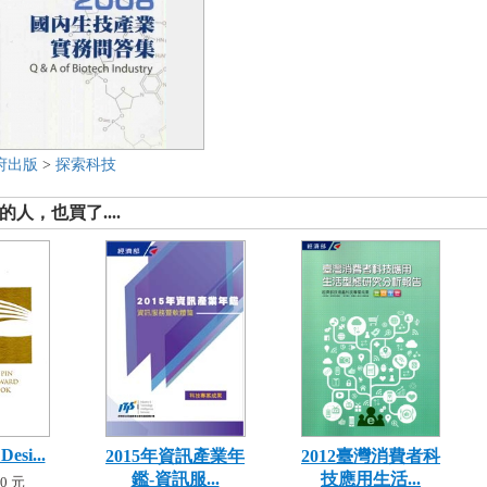
府出版
>
探索科技
人，也買了....
Desi...
2015年資訊產業年
2012臺灣消費者科
鑑-資訊服...
技應用生活...
0 元