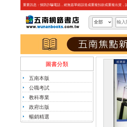
重要訊息：慎防詐騙電話，絕無簽單錯誤造成重複扣款或重複出貨，請
圖書分類
五南本版
公職考試
教科專業
政府出版
暢銷精選