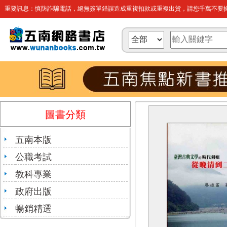
重要訊息：慎防詐騙電話，絕無簽單錯誤造成重複扣款或重複出貨，請您千萬不要操
圖書分類
五南本版
公職考試
教科專業
政府出版
暢銷精選