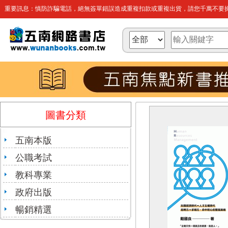
重要訊息：慎防詐騙電話，絕無簽單錯誤造成重複扣款或重複出貨，請您千萬不要操
圖書分類
五南本版
公職考試
教科專業
政府出版
暢銷精選