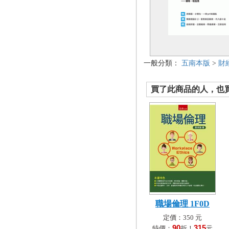
一般分類：
五南本版
>
財
買了此商品的人，也買了.
職場倫理 1F0D
定價：350 元
90
315
特價：
折！
元