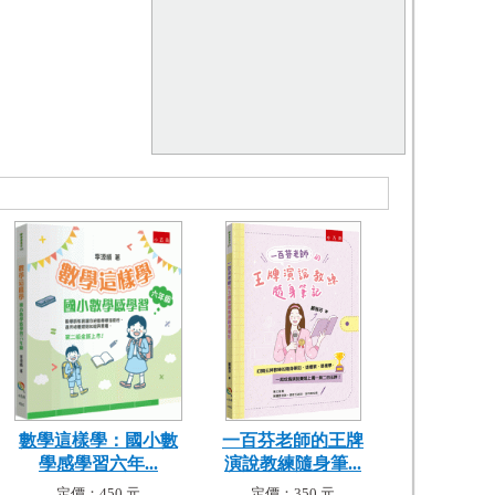
數學這樣學：國小數
一百芬老師的王牌
學感學習六年...
演說教練隨身筆...
定價：450 元
定價：350 元