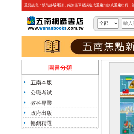
重要訊息：慎防詐騙電話，絕無簽單錯誤造成重複扣款或重複出貨，請
圖書分類
五南本版
公職考試
教科專業
政府出版
暢銷精選