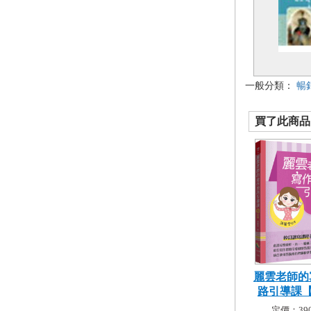
一般分類：
暢
買了此商品的
麗雲老師的
路引導課【5
定價：390