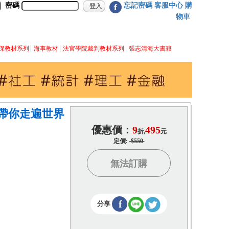
密碼
忘記密碼
客服中心
購
f
物車
保教材系列
海事教材
法官學院裁判教材系列
張志清海大書籍
本帶你走遍世界
優惠價：
9
495
折,
元
定價:
$550
無法訂購
f
分享