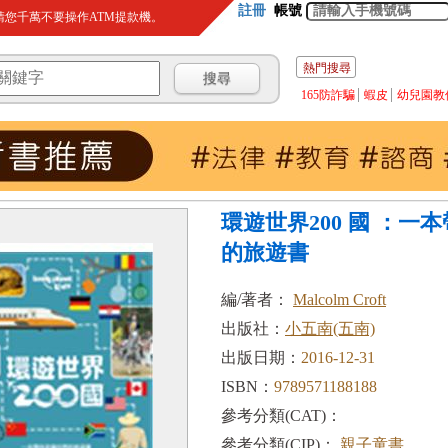
註冊
帳號
您千萬不要操作ATM提款機。
熱門搜尋
165防詐騙
蝦皮
幼兒園教
環遊世界200 國 ：一
的旅遊書
編/著者：
Malcolm Croft
出版社：
小五南(五南)
出版日期：
2016-12-31
ISBN：
9789571188188
參考分類(CAT)：
參考分類(CIP)：
親子童書