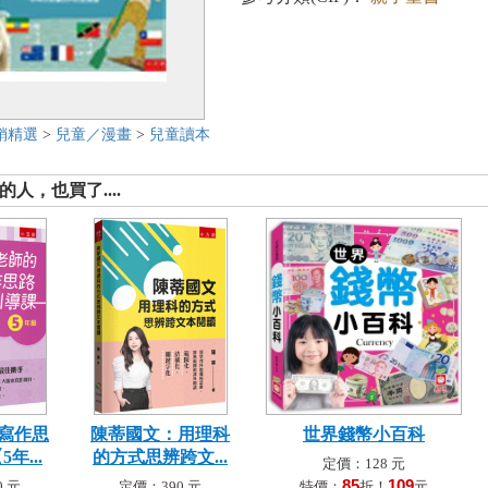
銷精選
>
兒童／漫畫
>
兒童讀本
人，也買了....
寫作思
陳蒂國文：用理科
世界錢幣小百科
年...
的方式思辨跨文...
定價：128 元
85
109
 元
定價：390 元
特價：
折！
元