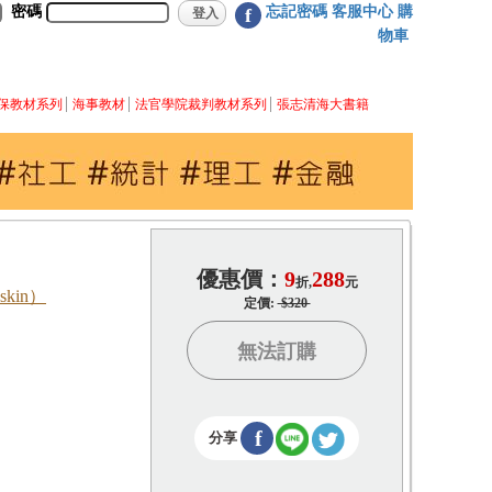
密碼
忘記密碼
客服中心
購
f
物車
保教材系列
海事教材
法官學院裁判教材系列
張志清海大書籍
優惠價：
9
288
折,
元
kin）
定價:
$320
無法訂購
f
分享