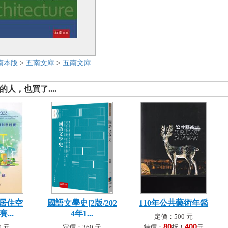
南本版
>
五南文庫
>
五南文庫
人，也買了....
化居住空
國語文學史[2版/202
110年公共藝術年鑑
...
4年1...
定價：500 元
80
400
 元
定價：360 元
特價：
折！
元