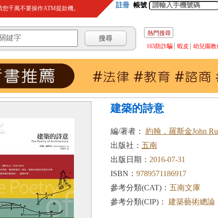
註冊
帳號
您千萬不要操作ATM提款機。
熱門搜尋
165防詐騙
蝦皮
幼兒園教
建築的詩意
編/著者：
約翰．羅斯金John Rus
出版社：
五南
出版日期：
2016-07-31
ISBN：
9789571186917
參考分類(CAT)：
五南文庫
參考分類(CIP)：
建築藝術總論