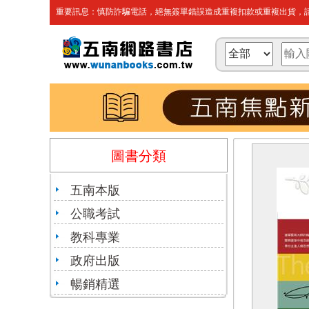
重要訊息：慎防詐騙電話，絕無簽單錯誤造成重複扣款或重複出貨，請
圖書分類
五南本版
公職考試
教科專業
政府出版
暢銷精選