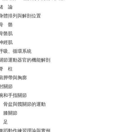
緒 論
身體排列與解剖位置
骨 骼
骨骼肌
神經肌
呼吸、循環系統
關節運動器官的機能解剖
脊 柱
肩胛帶與胸廓
肘關節
腕和手指關節
 骨盆與髖關節的運動
 膝關節
 足
舞蹈動作練習理論與實例