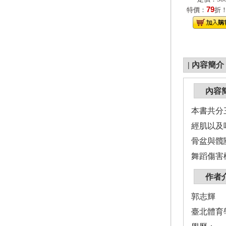
79
特價：
折
|
內容簡介
內容
本書共分
經肌以及
骨盆與髖
舞蹈傷害
作者
郭志輝
臺北體育