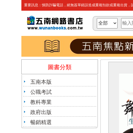
重要訊息：慎防詐騙電話，絕無簽單錯誤造成重複扣款或重複出貨，請
圖書分類
五南本版
公職考試
教科專業
政府出版
暢銷精選