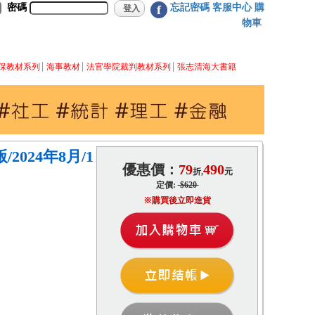
密碼
忘記密碼
客服中心
購
f
物車
保教材系列
海事教材
法官學院裁判教材系列
張志清海大書籍
2024年8月/1
優惠價：
79
490
折,
元
定價:
$620
※購買後立即進貨