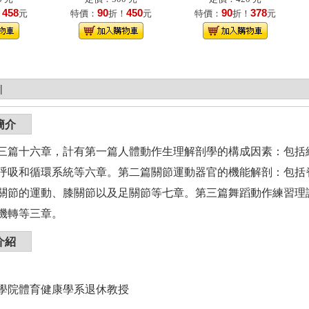
458
90
450
90
378
！
元
特價：
折！
元
特價：
折！
元
|
簡介
三篇十六章，計有第一篇人體動作生理解剖學的構成因素：包括
呼吸和循環系統等六章。第二篇關節運動器官的機能解剖：包括
關節的運動、膝關節以及足關節等七章。第三篇舞蹈動作練習理
機轉等三章。
介紹
學院體育健康學系退休教授