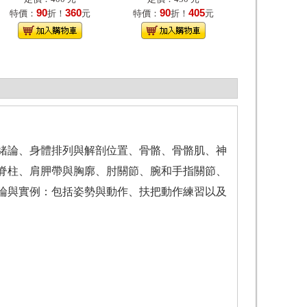
90
360
90
405
特價：
折！
元
特價：
折！
元
緒論、身體排列與解剖位置、骨骼、骨骼肌、神
脊柱、肩胛帶與胸廓、肘關節、腕和手指關節、
論與實例：包括姿勢與動作、扶把動作練習以及