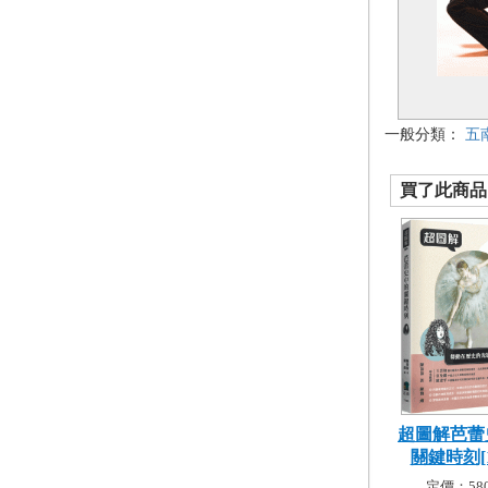
一般分類：
五
買了此商品的
超圖解芭蕾
關鍵時刻[1
定價：580