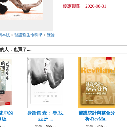
優惠期限：2026-08-31
南本版
>
醫護暨生命科學
>
總論
人，也買了....
史中的
身論集 壹： 尋.找.
醫護統計與整合分
版...
亞.洲....
析-RevMa...
 元
定價：500 元
定價：420 元