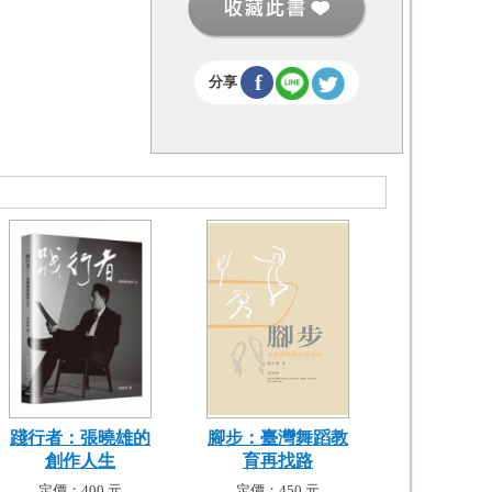
f
分享
踐行者：張曉雄的
腳步：臺灣舞蹈教
創作人生
育再找路
定價：400 元
定價：450 元