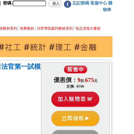
密碼
忘記密碼
客服中心
購
f
物車
保教材系列
海事教材
法官學院裁判教材系列
張志清海大書籍
、司法官第一試模
優惠價：
9
675
折,
元
定價:
$750