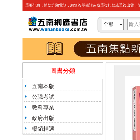
重要訊息：慎防詐騙電話，絕無簽單錯誤造成重複扣款或重複出貨，請
圖書分類
五南本版
公職考試
教科專業
政府出版
暢銷精選