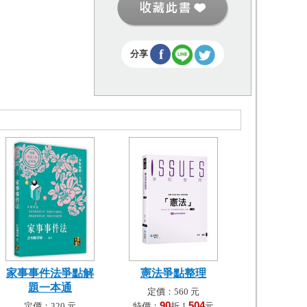
f
分享
家事事件法爭點解
憲法爭點整理
題一本通
定價：560 元
90
504
定價：320 元
特價：
折！
元