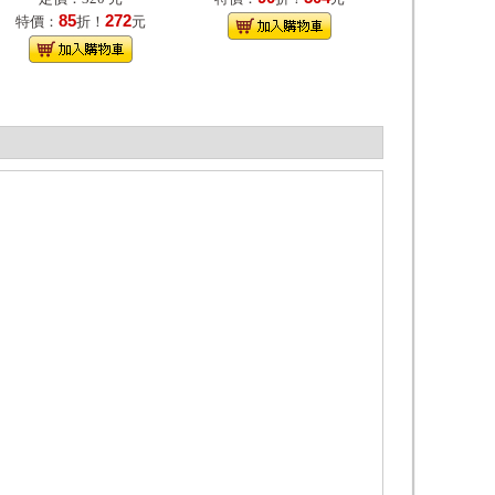
85
272
特價：
折！
元