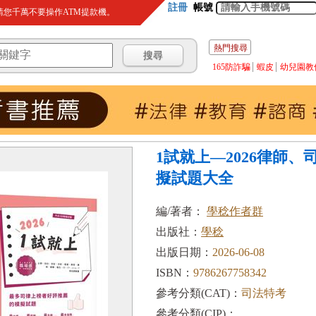
註冊
帳號
您千萬不要操作ATM提款機。
熱門搜尋
165防詐騙
蝦皮
幼兒園教
1試就上—2026律師
擬試題大全
編/著者：
學稔作者群
出版社：
學稔
出版日期：
2026-06-08
ISBN：
9786267758342
參考分類(CAT)：
司法特考
參考分類(CIP)：