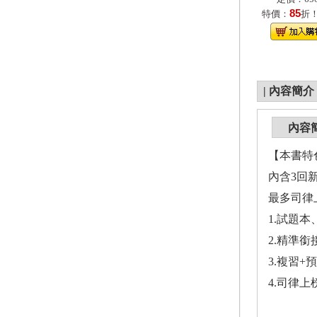
85
特價：
折
|
內容簡介
內容
【本書特
內含3回
最多司律
1.試題
2.精準
3.複習
4.司律