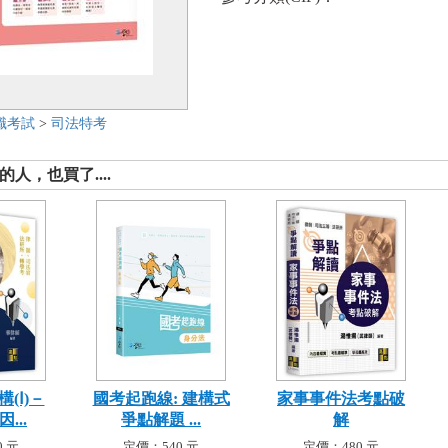
職考試
>
司法特考
人，也買了....
(Ⅰ)－
國考起跑線: 建構式
家事事件法考點破
...
爭點解題 ...
解
 元
定價：540 元
定價：480 元