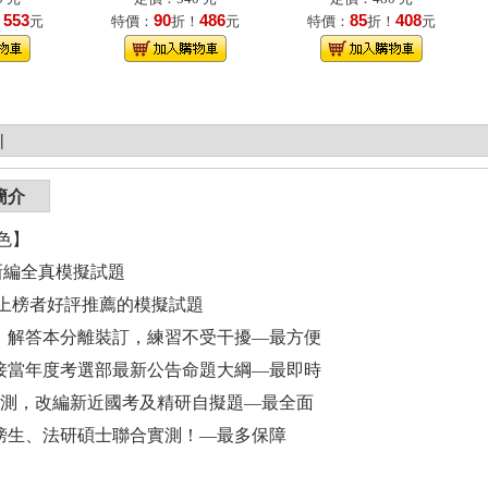
553
90
486
85
408
！
元
特價：
折！
元
特價：
折！
元
|
簡介
色】
新編全真模擬試題
上榜者好評推薦的模擬試題
本、解答本分離裝訂，練習不受干擾—最方便
銜接當年度考選部最新公告命題大綱—最即時
+預測，改編新近國考及精研自擬題—最全面
上榜生、法研碩士聯合實測！—最多保障