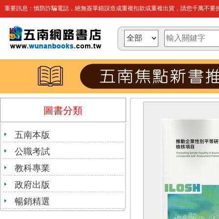
重要訊息：慎防詐騙電話，絕無簽單錯誤造成重複扣款或重複出貨，請您千萬不要操
圖書分類
五南本版
公職考試
教科專業
政府出版
暢銷精選