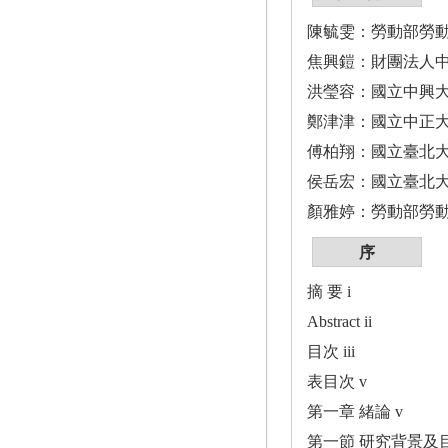
陳毓雯：勞動部勞
焦興鎧：財團法人
洪瑩容：國立中興
鄭津津：國立中正
傅柏翔：國立臺北
侯岳宏：國立臺北
顏雅婷：勞動部勞
序
摘 要 i
Abstract ii
目次 iii
表目次 v
第一章 緒論 v
第一節 研究背景及目