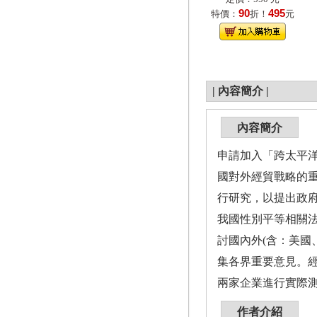
90
495
特價：
折！
元
|
內容簡介
|
內容簡介
申請加入「跨太平洋夥伴全面進步協
國對外經貿戰略的
行研究，以提出政
我國性別平等相關
討國內外(含：美國
集各界重要意見。
兩家企業進行實際
作者介紹