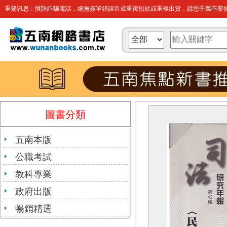
重要訊息：慎防詐騙電話，絕無簽單錯誤造成重複扣款或重複出貨，請您千萬不要操
圖書分類
五南本版
公職考試
教科專業
政府出版
暢銷精選