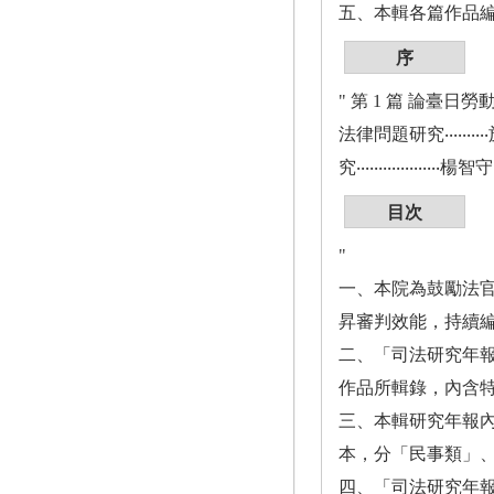
五、本輯各篇作品編
序
" 第 1 篇 論臺日
法律問題研究‧‧‧‧‧‧
究‧‧‧‧‧‧‧‧‧‧‧‧
目次
"
一、本院為鼓勵法
昇審判效能，持續編
二、「司法研究年報
作品所輯錄，內含特
三、本輯研究年報
本，分「民事類」
四、「司法研究年報