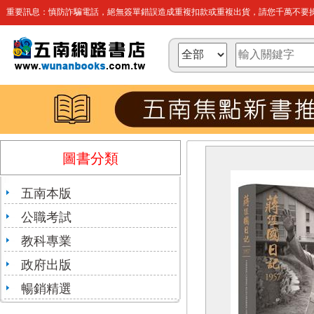
重要訊息：慎防詐騙電話，絕無簽單錯誤造成重複扣款或重複出貨，請您千萬不要操
圖書分類
五南本版
公職考試
教科專業
政府出版
暢銷精選