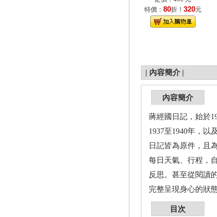
80
320
特價：
折！
元
|
內容簡介
|
內容簡介
蔣經國日記，始於193
1937至1940年，
日記皆為原件，且為
每日天氣、行程，
反思。甚至從閱讀
完整呈現身心的狀
目次