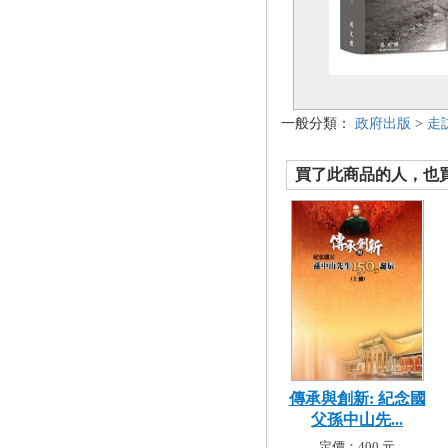
一般分類：
政府出版
>
走
買了此商品的人，也買了.
傳承與創新: 紀念國
父孫中山先...
定價：400 元