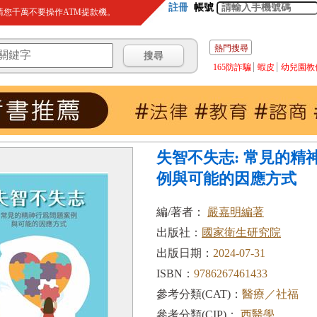
註冊
帳號
您千萬不要操作ATM提款機。
熱門搜尋
165防詐騙
蝦皮
幼兒園教
失智不失志: 常見的精
例與可能的因應方式
編/著者：
嚴嘉明編著
出版社：
國家衛生研究院
出版日期：
2024-07-31
ISBN：
9786267461433
參考分類(CAT)：
醫療／社福
參考分類(CIP)：
西醫學