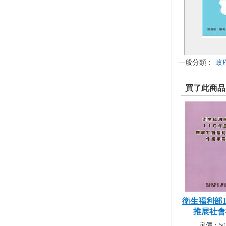
一般分類：
政
買了此商品的
衛生福利部1
推展社會福
定價：50