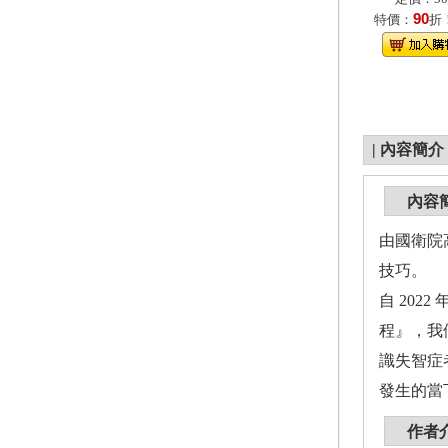
90
特價：
折
|
內容簡介
內容
由國衛院
技巧。
自 202
程』，我
識失智症
發生的當
作者