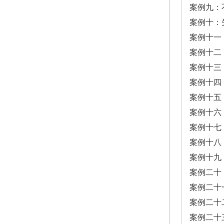
案例九：不知道時間和日
案例十：失智者的生活作
案例十一：半夜的怪異行為
案例十二：重複提問 ...
案例十三：重複購物 ...
案例十四：失去興趣 ...
案例十五：囤物行為 ...
案例十六：拒絕洗澡 ...
案例十七：懷疑偷竊 (1)
案例十八：懷疑偷竊 (2)
案例十九：忘記密碼
案例二十：吐口水動作 .
案例二十一：到處塗抹排
案例二十二：無法扣衣服
案例二十三：抱怨與辱罵 