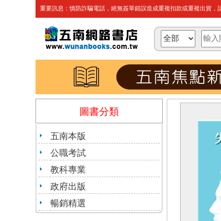
重要訊息：慎防詐騙電話，絕無簽單錯誤造成重複扣款或重複出貨，請
圖書分類
五南本版
公職考試
教科專業
政府出版
暢銷精選