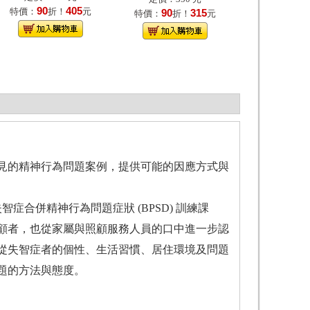
90
405
特價：
折！
元
90
315
特價：
折！
元
見的精神行為問題案例，提供可能的因應方式與
智症合併精神行為問題症狀 (BPSD) 訓練課
顧者，也從家屬與照顧服務人員的口中進一步認
從失智症者的個性、生活習慣、居住環境及問題
題的方法與態度。