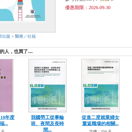
優惠期限：2026-09-30
府出版
>
醫療／社福
人，也買了....
10年度
我國勞工從事輪
促進二度就業婦女
...
班、夜間及長時
重返職場的相關...
間...
 元
定價：350 元