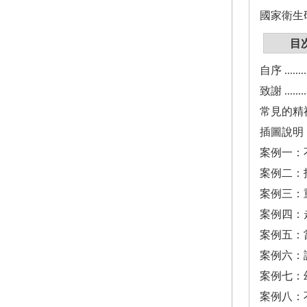
國家衛生
目
自序 .............
致謝 .............
常見的精神行為問題
插圖說明 ..........
案例一：不配合刷牙 ...
案例二：拒絕居服員或外
案例三：重複討食 ....
案例四：走失 .......
案例五：當失智症者
案例六：譫妄 ( 急性
案例七：幻覺與妄想 ...
案例八：不知道時間和日