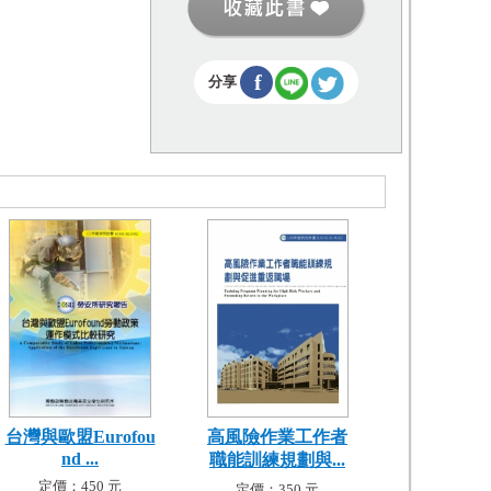
f
分享
台灣與歐盟Eurofou
高風險作業工作者
nd ...
職能訓練規劃與...
定價：450 元
定價：350 元