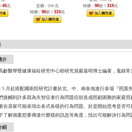
45
90
315
！
元
定價：350 元
特價：
折！
元
90
315
特價：
折！
元
|
簡介
高齡醫學暨健康福祉研究中心助研究員嚴嘉明博士編著，蒐錄常
2 年 5 月起搭配國衛院研究計畫於北、中、南各地進行多場『照護失
們接觸到許多因為失智症者行為問題症狀造成照顧困難的家庭照
者在居家可能表現出各式各樣的行為問題。於是開始思考是否可
下了解個案想要傳達什麼樣的訊息等角度，找出可能解決行為問
介紹