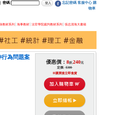
密碼
忘記密碼
客服中心
購
f
物車
保教材系列
海事教材
法官學院裁判教材系列
張志清海大書籍
神行為問題案
優惠價：
8
240
折,
元
定價:
$300
※購買後立即進貨