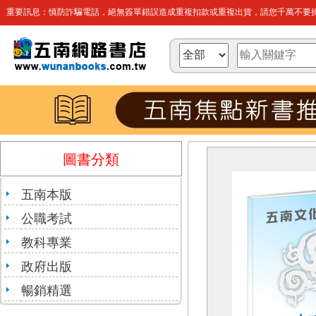
重要訊息：慎防詐騙電話，絕無簽單錯誤造成重複扣款或重複出貨，請您千萬不要操
圖書分類
五南本版
公職考試
教科專業
政府出版
暢銷精選