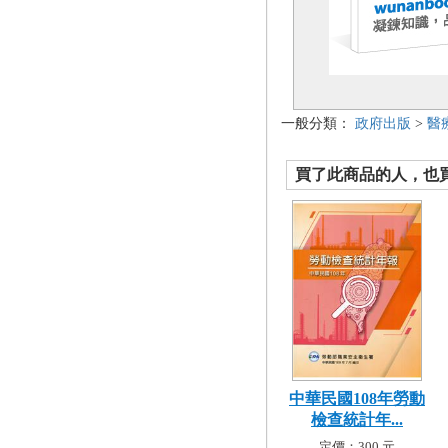
一般分類：
政府出版
>
醫
買了此商品的人，也買了.
中華民國108年勞動
檢查統計年...
定價：300 元