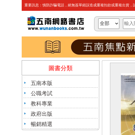
重要訊息：慎防詐騙電話，絕無簽單錯誤造成重複扣款或重複出貨，請
圖書分類
五南本版
公職考試
教科專業
政府出版
暢銷精選