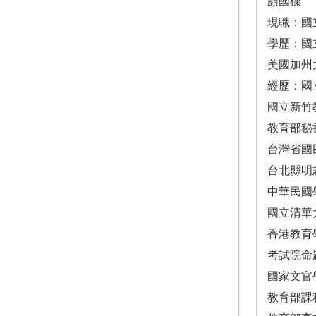
顏國樑
現職：國
學歷：國
美國加州
經歷：國
國立新竹
教育部秘
台灣省國
台北縣明
中華民國
國立清華
香港教育
考試院命
國家文官
教育部課