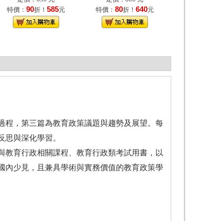
90
585
80
640
特價：
折！
元
特價：
折！
元
過程，第三篇為教育政策議題與趨勢及展望。每
反思與深化學習。
與教育行政相關課程、教育行政類考試用書，以
國內少見，且兼具學術與實務價值的教育政策學