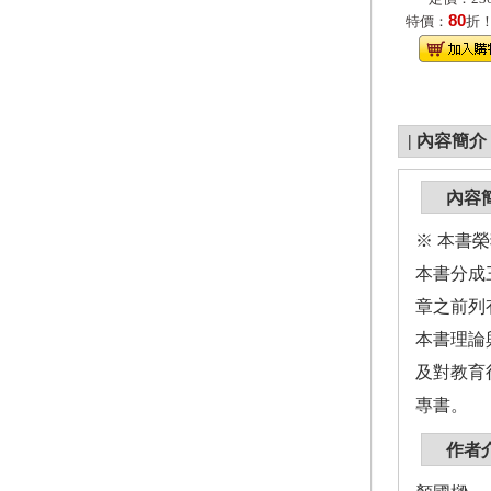
80
特價：
折
|
內容簡介
內容
※ 本書
本書分成
章之前列
本書理論
及對教育
專書。
作者