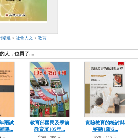
銷精選
>
社會人文
>
教育
人，也買了....
年兩試
教育部國民及學前
實驗教育的檢討與
導...
教育署105年...
展望[1版/2...
 元
定價：200 元
定價：550 元