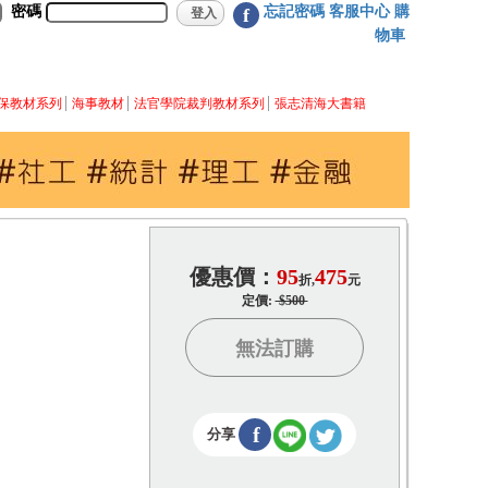
密碼
忘記密碼
客服中心
購
f
物車
保教材系列
海事教材
法官學院裁判教材系列
張志清海大書籍
優惠價：
95
475
折,
元
定價:
$500
無法訂購
f
分享