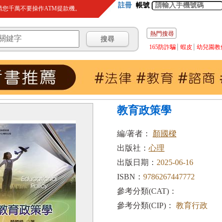
註冊
帳號
您千萬不要操作ATM提款機。
熱門搜尋
165防詐騙
蝦皮
幼兒園教
教育政策學
編/著者：
顏國樑
出版社：
心理
出版日期：
2025-06-16
ISBN：
9786267447772
參考分類(CAT)：
參考分類(CIP)：
教育行政