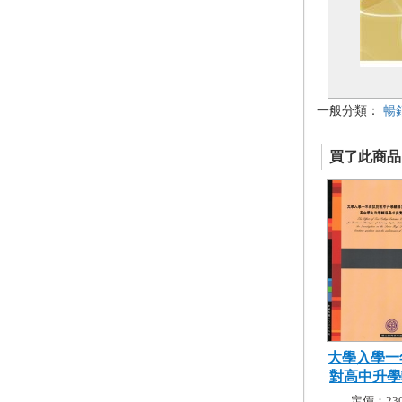
一般分類：
暢
買了此商品的
大學入學一
對高中升學輔
定價：230