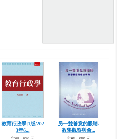
教育行政學[1版/202
另一雙善意的眼睛-
3年6...
教學觀察與會...
定價：650 元
定價：800 元