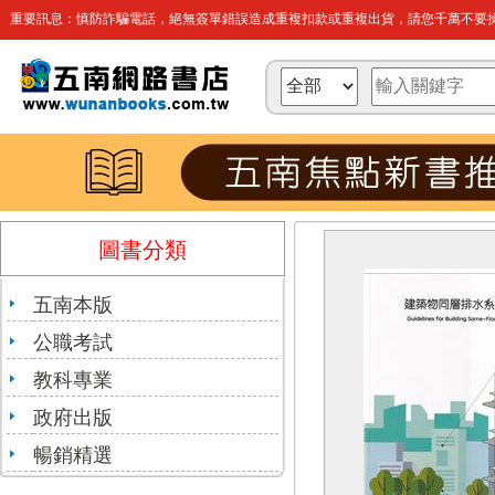
重要訊息：慎防詐騙電話，絕無簽單錯誤造成重複扣款或重複出貨，請您千萬不要操
圖書分類
五南本版
公職考試
教科專業
政府出版
暢銷精選