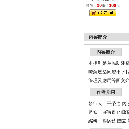
90
180
特價：
折！
元
|
內容簡介
|
內容簡介
本指引是為協助建
瞭解建築同層排水
管理及應用等圖文
作者介紹
發行人：王榮進 內政
監修：羅時麒 內政
編輯：廖婉茹 國立