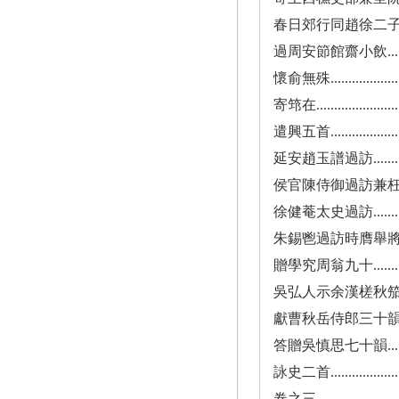
春日郊行同趙徐二子................
過周安節館齋小飲..................
懷俞無殊.........................
寄筇在...........................
遣興五首.........................
延安趙玉譜過訪...................
侯官陳侍御過訪兼枉贈言次韻奉答.....
徐健菴太史過訪...................
朱錫鬯過訪時膺舉將入都............
贈學究周翁九十...................
吳弘人示余漢槎秋笳集感而有作.......
獻曹秋岳侍郎三十韻................
答贈吳慎思七十韻..................
詠史二首.........................
卷之三...........................