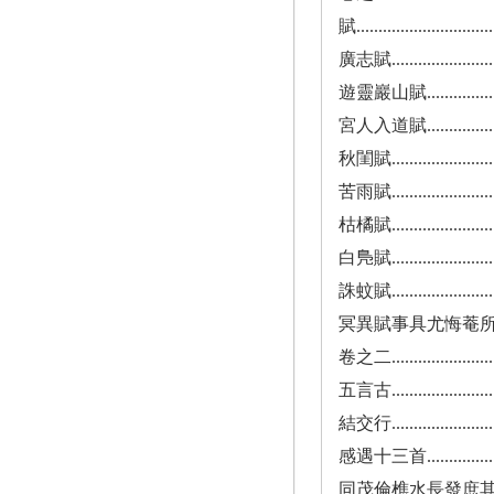
賦................................
廣志賦............................
遊靈巖山賦........................
宮人入道賦........................
秋閨賦............................
苦雨賦...........................
枯橘賦...........................
白鳬賦...........................
誅蚊賦...........................
冥異賦事具尤悔菴所撰汪金女小傳...
卷之二...........................
五言古...........................
結交行...........................
感遇十三首.......................
同茂倫樵水長發庶其小集介白齋中得落