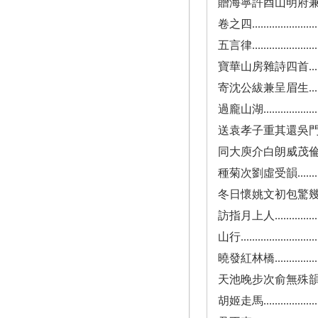
贈海寧許酉山明府兼訊黃太沖.........
卷之四...........................
五言律...........................
寶華山房雜詩四首..................
寄沈公紱兼呈眉生..................
過龐山湖.........................
送袁孝子重其還吳門................
同大庾介白朗威茂倫樵水海序小集道樹菴
種菊次劉虛受韻...................
冬日懷姚文初包驚幾諸子............
訪指月上人.......................
山行.............................
曉發紅林橋.......................
天池晚步次俞無殊韻................
胡姬走馬.........................