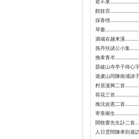
君不來...........................
館娃宮...........................
採香徑...........................
琴臺.............................
酒城在越來溪.....................
孫丹扶諸公小集...................
挽韋青岑.........................
題破山寺亭子得心字................
過虞山同陳南浦諸子集劍浦池亭即席同賦
村居漫興二首.....................
荷花三首.........................
挽沈僉憲二首.....................
寄章兩生.........................
聞牧齋先生訃二首..................
人日雲間陳孝則過訪蒙惠新詩次韻奉答..