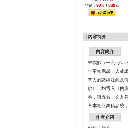
90
360
特價：
折！
元
|
內容簡介
|
內容簡介
朱鶴齡（一六○六—
坐不知寒暑，人或
覃力於諸經注疏及
鈔》，均選入《四
卷，詩五卷，文九
各本相互鉤稽參校
作者介紹