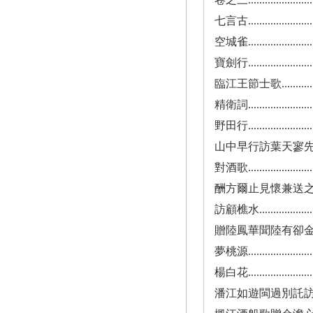
七言古...........................
空城雀...........................
寶劍行...........................
臨江王節士歌.....................
精衛詞...........................
野田行...........................
山中早行訪葉天寥先生不遇悵然有懷...
對酒歌...........................
酬方爾止見懷兼送之金陵省侍.........
訪顧樵水.........................
贈陸鳳華聞陸有卻金之事作此贈之.....
夢桃源...........................
楊白花...........................
潘江如遊閩過別託訪何玄子葉敬甫諸公