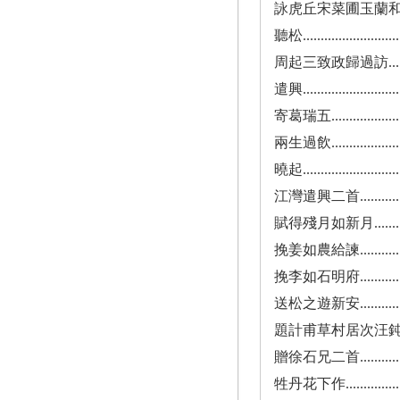
詠虎丘宋菜圃玉蘭和玄恭............
聽松.............................
周起三致政歸過訪..................
遣興.............................
寄葛瑞五.........................
兩生過飲.........................
曉起.............................
江灣遣興二首.....................
賦得殘月如新月...................
挽姜如農給諫.....................
挽李如石明府.....................
送松之遊新安.....................
題計甫草村居次汪鈍翁韻二首.........
贈徐石兄二首.....................
牲丹花下作.......................