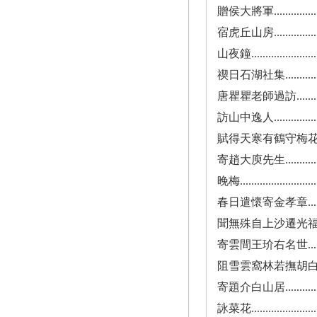
贈侯大將軍.......................
宿虎丘山房.......................
山夜鐘...........................
禊日石湖社集.....................
唐瞿瞿老師過訪...................
訪山中逸人.......................
賦得天寒有鶴守梅花................
寄趙大庾先生.....................
晚梅.............................
春日遣懷寄金孝章..................
聞無殊自上沙遷光福有寄............
寄雲間王玠右名世..................
阻雪雲窩林若撫胡白叔諸公偕集限用鵝字
寄題介白山居.....................
詠菜花...........................