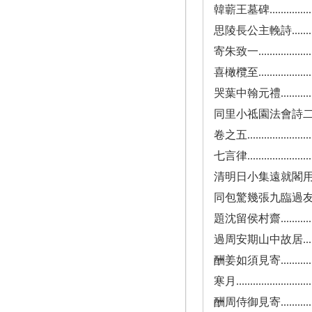
韓蘄王墓碑.......................
思陵長公主輓詩...................
寄朱致一.........................
喜橄欖至.........................
哭葉中翰元禮.....................
同里小祗園法會詩二十韻同吳慎思諸子作
卷之五...........................
七言律...........................
清明日小集遠就閣用介白韻..........
同包驚幾張九臨過友人村齋..........
題沈留侯村齋.....................
過周安期山中故居..................
酬姜如須見寄.....................
寒月.............................
酬周侍御見寄.....................