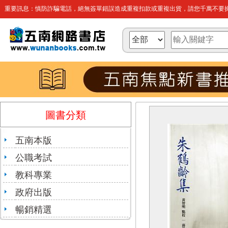
重要訊息：慎防詐騙電話，絕無簽單錯誤造成重複扣款或重複出貨，請您千萬不要操
圖書分類
五南本版
公職考試
教科專業
政府出版
暢銷精選