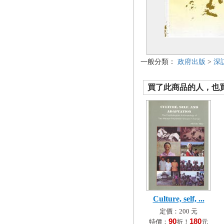
一般分類：
政府出版
>
深
買了此商品的人，也買了.
Culture, self, ...
定價：200 元
90
180
特價：
折！
元