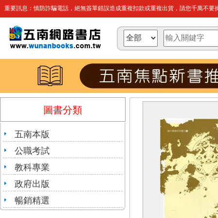
重要訊息：慎防詐騙電話，絕無簽單錯誤造成重複扣款或重複出貨，請您千萬不要操
圖書分類
五南本版
公職考試
教科專業
政府出版
暢銷精選