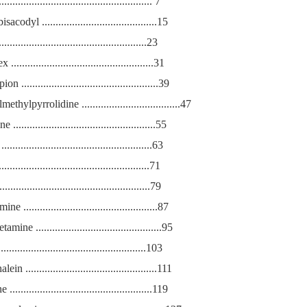
................................................... 7
codyl ..........................................15
....................................................23
..................................................31
 ..................................................39
hylpyrrolidine ....................................47
...................................................55
...................................................63
..................................................71
..................................................79
.................................................87
ne ..............................................95
....................................................103
n ................................................111
..................................................119