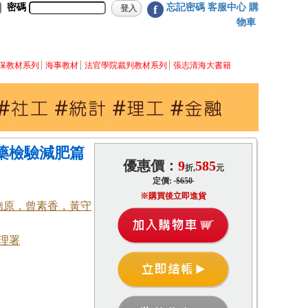
密碼
忘記密碼
客服中心
購
f
物車
保教材系列
海事教材
法官學院裁判教材系列
張志清海大書籍
西藥檢驗減肥篇
優惠價：
9
585
折,
元
定價:
$650
※購買後立即進貨
德原，曾素香，黃守
理署