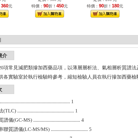
360
90
450
90
180
！
元
特價：
折！
元
特價：
折！
元
|
簡介
20項常見減肥類摻加西藥品項，以薄層層析法、氣相層析質譜法
供各實驗室於執行檢驗時參考，縮短檢驗人員在執行摻加西藥檢
次
................................................ 1
............................................. 1
MS) ...................................... 4
(LC-MS/MS) .............................. 5