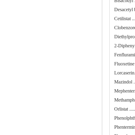
Bisacodyl .....
Desacetyl bisa
Cetilistat ....
Clobenzorex ..
Diethylpropion
2-Diphenylmet
Fenfluramine .
Fluoxetine ....
Lorcaserin.....
Mazindol ......
Mephentermine 
Methamphetami
Orlistat ......
Phenolphthalei
Phentermine ..