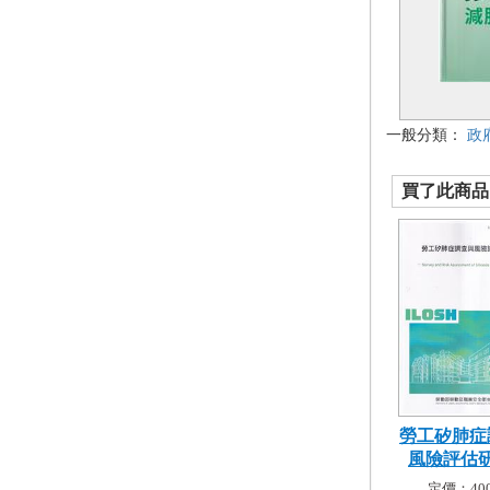
一般分類：
政
買了此商品的
勞工矽肺症
風險評估研究
定價：400