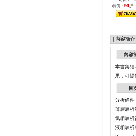
90
特價：
折
|
內容簡介
內容
本書集結
果，可提
目
分析條件 .........
薄層層析法(TLC) .
氣相層析質譜儀(GC-
液相層析串聯質譜儀