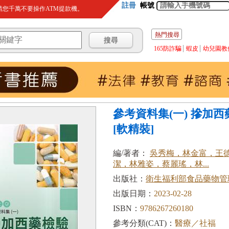
註冊
帳號
您千萬不要操作ATM提款機。
熱門搜尋
165防詐騙
蝦皮
幼兒園教
參考資料集(一) 摻加
[軟精裝]
編/著者：
吳秀梅，林金富，王
潔，林雅姿，蔡麗瑤，林...
出版社：
衛生福利部食品藥物管
出版日期：
2023-02-28
ISBN：
9786267260180
參考分類(CAT)：
醫療／社福