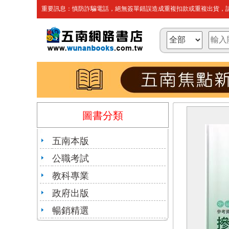
重要訊息：慎防詐騙電話，絕無簽單錯誤造成重複扣款或重複出貨，請
圖書分類
五南本版
公職考試
教科專業
政府出版
暢銷精選