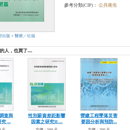
參考分類(CIP)：
公共衛生
府出版
>
醫療／社福
人，也買了....
調查與
性別薪資差距影響
營建工程墜落災害
 ...
因素之研究IL...
要因分析與預防...
 元
定價：500 元
定價：200 元